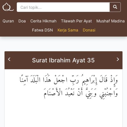
Quran
Doa
Cerita Hikmah
Tilawah Per Ayat
Mushaf Madina
Fatwa DSN
Kerja Sama
Donasi
Surat Ibrahim Ayat 35
وَإِذْ قَالَ إِبْرَاهِيمُ رَبِّ اجْعَلْ هَٰذَا الْبَلَدَ آمِنًا
وَاجْنُبْنِي وَبَنِيَّ أَنْ نَعْبُدَ الْأَصْنَامَ