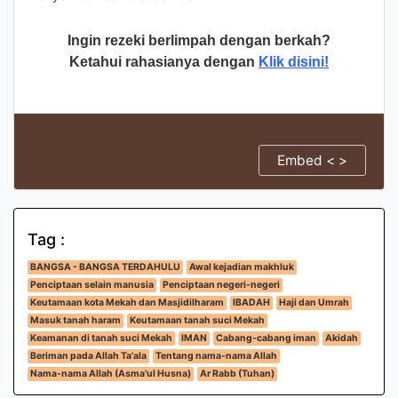
Ingin rezeki berlimpah dengan berkah?
Ketahui rahasianya dengan
Klik disini!
Embed < >
Tag :
BANGSA - BANGSA TERDAHULU
Awal kejadian makhluk
Penciptaan selain manusia
Penciptaan negeri-negeri
Keutamaan kota Mekah dan Masjidilharam
IBADAH
Haji dan Umrah
Masuk tanah haram
Keutamaan tanah suci Mekah
Keamanan di tanah suci Mekah
IMAN
Cabang-cabang iman
Akidah
Beriman pada Allah Ta'ala
Tentang nama-nama Allah
Nama-nama Allah (Asma'ul Husna)
Ar Rabb (Tuhan)