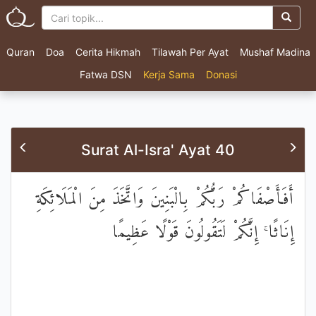
Quran
Doa
Cerita Hikmah
Tilawah Per Ayat
Mushaf Madina
Fatwa DSN
Kerja Sama
Donasi
Surat Al-Isra' Ayat 40
أَفَأَصْفَاكُمْ رَبُّكُمْ بِالْبَنِينَ وَاتَّخَذَ مِنَ الْمَلَائِكَةِ
إِنَاثًا ۚ إِنَّكُمْ لَتَقُولُونَ قَوْلًا عَظِيمًا