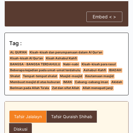
Embed < >
Tag :
AL QUR'AN
Kisah-kisah dan perumpamaan dalam Al Qur'an
Kisah-kisah Al Qur'an
Kisah Ashabul Kahfi
BANGSA - BANGSA TERDAHULU
Nabi-nabi
Kisah-kisah para rasul
Beberapa kejadian pada umat-umat terdahulu
Ashabul-Kahfi
IBADAH
Shalat
Tempat-tempat shalat
Masjid-masjid
Keutamaan masjid
Membuat mesjid di atas kuburan
IMAN
Cabang-cabang iman
Akidah
Beriman pada Allah Ta'ala
Zat dan sifat Allah
Allah menepati janji
Tafsir Jalalayn
Tafsir Quraish Shihab
Diskusi