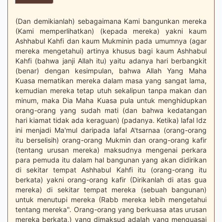
(Dan demikianlah) sebagaimana Kami bangunkan mereka
(Kami memperlihatkan) (kepada mereka) yakni kaum
Ashhabul Kahfi dan kaum Mukminin pada umumnya (agar
mereka mengetahui) artinya khusus bagi kaum Ashhabul
Kahfi (bahwa janji Allah itu) yaitu adanya hari berbangkit
(benar) dengan kesimpulan, bahwa Allah Yang Maha
Kuasa mematikan mereka dalam masa yang sangat lama,
kemudian mereka tetap utuh sekalipun tanpa makan dan
minum, maka Dia Maha Kuasa pula untuk menghidupkan
orang-orang yang sudah mati (dan bahwa kedatangan
hari kiamat tidak ada keraguan) (padanya. Ketika) lafal Idz
ini menjadi Ma'mul daripada lafal A'tsarnaa (orang-orang
itu berselisih) orang-orang Mukmin dan orang-orang kafir
(tentang urusan mereka) maksudnya mengenai perkara
para pemuda itu dalam hal bangunan yang akan didirikan
di sekitar tempat Ashhabul Kahfi itu (orang-orang itu
berkata) yakni orang-orang kafir (Dirikanlah di atas gua
mereka) di sekitar tempat mereka (sebuah bangunan)
untuk menutupi mereka (Rabb mereka lebih mengetahui
tentang mereka". Orang-orang yang berkuasa atas urusan
mereka berkata,) yang dimaksud adalah yang menguasai