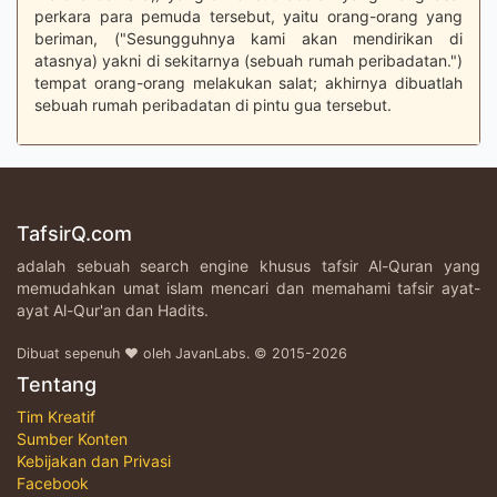
perkara para pemuda tersebut, yaitu orang-orang yang
beriman, ("Sesungguhnya kami akan mendirikan di
atasnya) yakni di sekitarnya (sebuah rumah peribadatan.")
tempat orang-orang melakukan salat; akhirnya dibuatlah
sebuah rumah peribadatan di pintu gua tersebut.
TafsirQ.com
adalah sebuah search engine khusus tafsir Al-Quran yang
memudahkan umat islam mencari dan memahami tafsir ayat-
ayat Al-Qur'an dan Hadits.
Dibuat sepenuh ♥ oleh JavanLabs. © 2015-2026
Tentang
Tim Kreatif
Sumber Konten
Kebijakan dan Privasi
Facebook