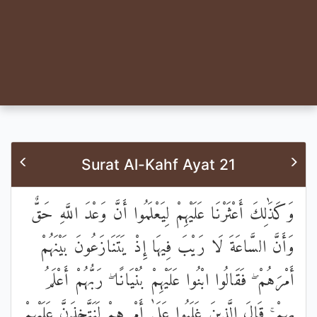
Surat Al-Kahf Ayat 21
وَكَذَٰلِكَ أَعْثَرْنَا عَلَيْهِمْ لِيَعْلَمُوا أَنَّ وَعْدَ اللَّهِ حَقٌّ
وَأَنَّ السَّاعَةَ لَا رَيْبَ فِيهَا إِذْ يَتَنَازَعُونَ بَيْنَهُمْ
أَمْرَهُمْ ۖ فَقَالُوا ابْنُوا عَلَيْهِمْ بُنْيَانًا ۖ رَبُّهُمْ أَعْلَمُ
بِهِمْ ۚ قَالَ الَّذِينَ غَلَبُوا عَلَىٰ أَمْرِهِمْ لَنَتَّخِذَنَّ عَلَيْهِمْ