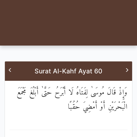
Surat Al-Kahf Ayat 60
وَإِذْ قَالَ مُوسَىٰ لِفَتَاهُ لَا أَبْرَحُ حَتَّىٰ أَبْلُغَ مَجْمَعَ
الْبَحْرَيْنِ أَوْ أَمْضِيَ حُقُبًا