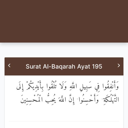
Surat Al-Baqarah Ayat 195
وَأَنْفِقُوا فِي سَبِيلِ اللَّهِ وَلَا تُلْقُوا بِأَيْدِيكُمْ إِلَى
التَّهْلُكَةِ ۛ وَأَحْسِنُوا ۛ إِنَّ اللَّهَ يُحِبُّ الْمُحْسِنِينَ