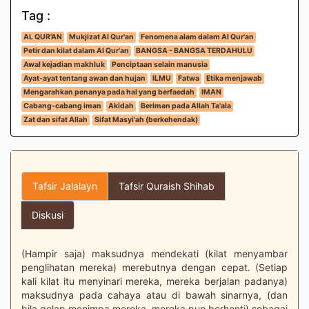
Tag :
AL QUR'AN
Mukjizat Al Qur'an
Fenomena alam dalam Al Qur'an
Petir dan kilat dalam Al Qur'an
BANGSA - BANGSA TERDAHULU
Awal kejadian makhluk
Penciptaan selain manusia
Ayat-ayat tentang awan dan hujan
ILMU
Fatwa
Etika menjawab
Mengarahkan penanya pada hal yang berfaedah
IMAN
Cabang-cabang iman
Akidah
Beriman pada Allah Ta'ala
Zat dan sifat Allah
Sifat Masyi'ah (berkehendak)
Tafsir Jalalayn
Tafsir Quraish Shihab
Diskusi
(Hampir saja) maksudnya mendekati (kilat menyambar
penglihatan mereka) merebutnya dengan cepat. (Setiap
kali kilat itu menyinari mereka, mereka berjalan padanya)
maksudnya pada cahaya atau di bawah sinarnya, (dan
bila gelap menimpa mereka, mereka pun berhenti) sebagai