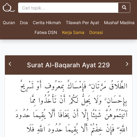
Quran
Doa
Cerita Hikmah
Tilawah Per Ayat
Mushaf Madina
Fatwa DSN
Kerja Sama
Donasi
Surat Al-Baqarah Ayat 229
الطَّلَاقُ مَرَّتَانِ ۖ فَإِمْسَاكٌ بِمَعْرُوفٍ أَوْ تَسْرِيحٌ
بِإِحْسَانٍ ۗ وَلَا يَحِلُّ لَكُمْ أَنْ تَأْخُذُوا مِمَّا
آتَيْتُمُوهُنَّ شَيْئًا إِلَّا أَنْ يَخَافَا أَلَّا يُقِيمَا حُدُودَ
اللَّهِ ۖ فَإِنْ خِفْتُمْ أَلَّا يُقِيمَا حُدُودَ اللَّهِ فَلَا