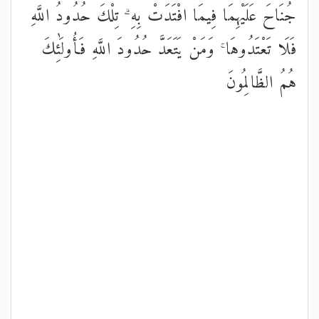
جُنَاحَ عَلَيْهِمَا فِيمَا افْتَدَتْ بِهِ ۗ تِلْكَ حُدُودُ اللَّهِ
فَلَا تَعْتَدُوهَا ۚ وَمَنْ يَتَعَدَّ حُدُودَ اللَّهِ فَأُولَٰئِكَ
هُمُ الظَّالِمُونَ