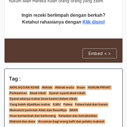
hukum Allah mereka itulah orang-orang yang zalim.
Ingin rezeki berlimpah dengan berkah?
Ketahui rahasianya dengan
Klik disini!
Embed < >
Tag :
AKHLAQ DAN ADAB
Akhlak
Akhlak mulia
Ihsan
HUKUM PRIVAT
Perkawinan
Akad nikah
Syarat-syarat akad nikah
Syarat adanya mahar (mas kawin) dalam nikah
Yang boleh dijadikan mahar
ILMU
Fatwa
Fatwa halal dan haram
Mematuhi perintah Allah dan RasulNya
IMAN
Iman bertambah dan berkurang
Ketaatan dan kemaksiatan
Maksiat dan dosa
Ancaman bagi orang kafir dan pelaku maksiat