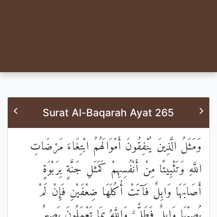
Surat Al-Baqarah Ayat 265
وَمَثَلُ الَّذِينَ يُنْفِقُونَ أَمْوَالَهُمُ ابْتِغَاءَ مَرْضَاتِ
اللَّهِ وَتَثْبِيتًا مِنْ أَنْفُسِهِمْ كَمَثَلِ جَنَّةٍ بِرَبْوَةٍ
أَصَابَهَا وَابِلٌ فَآتَتْ أُكُلَهَا ضِعْفَيْنِ فَإِنْ لَمْ
يُصِبْهَا وَابِلٌ فَطَلٌّ ۗ وَاللَّهُ بِمَا تَعْمَلُونَ بَصِيرٌ