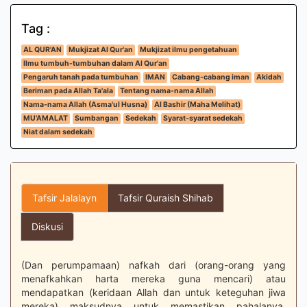
Tag :
AL QUR'AN
Mukjizat Al Qur'an
Mukjizat ilmu pengetahuan
Ilmu tumbuh-tumbuhan dalam Al Qur'an
Pengaruh tanah pada tumbuhan
IMAN
Cabang-cabang iman
Akidah
Beriman pada Allah Ta'ala
Tentang nama-nama Allah
Nama-nama Allah (Asma'ul Husna)
Al Bashir (Maha Melihat)
MU'AMALAT
Sumbangan
Sedekah
Syarat-syarat sedekah
Niat dalam sedekah
Tafsir Jalalayn
Tafsir Quraish Shihab
Diskusi
(Dan perumpamaan) nafkah dari (orang-orang yang
menafkahkan harta mereka guna mencari) atau
mendapatkan (keridaan Allah dan untuk keteguhan jiwa
mereka) maksudnya untuk memastikan pahalanya,