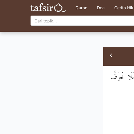
Quran
Doa
Cerita Hi
َ فَلَا خَوْفٌ