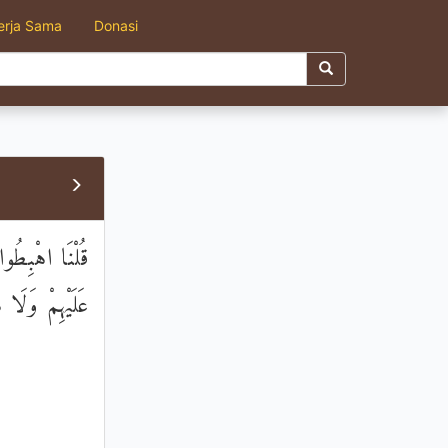
erja Sama
Donasi
قُلْنَا اهْبِطُو
عَلَيْهِمْ وَلَا 