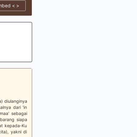
mbed < >
) diulanginya
lnya dari 'in
'maa' sebagai
 barang siapa
aat kepada-Ku
ta), yakni di