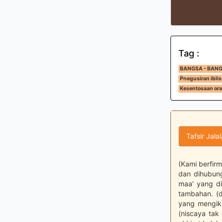
Tag :
BANGSA - BAN
Pnegusiran iblis
Kesentosaan ora
Tafsir Jala
(Kami berfir
dan dihubung
maa' yang di
tambahan. (d
yang mengiku
(niscaya tak