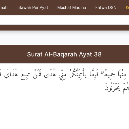
kmah
Tilawah Per Ayat
Mushaf Madina
Fatwa DSN
K
Surat Al-Baqarah Ayat 38
ا مِنْهَا جَمِيعًا ۖ فَإِمَّا يَأْتِيَنَّكُمْ مِنِّي هُدًى فَمَنْ تَبِعَ هُدَاي
هُمْ يَحْزَنُونَ