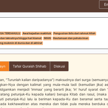
E
GSA TERDAHULU
Awal kejadian makhluk
Pengusiran iblis dari rahmat Allah
 dan laknatnya hingga hari kiamat
IMAN
Keutamaan dan pahala iman
ng mukmin di dunia dan di akhirat
layn
Tafsir Quraish Shihab
Diskusi
man, "Turunlah kalian daripadanya") maksudnya dari surga (semuanya
kan-Nya dengan kalimat yang mula-mula tadi (kemudian jika) asa
idgamkan menjadi 'immaa' yang berarti jika; 'in' huruf syarat dan 
atang petunjuk-Ku kepada kalian) berupa Kitab dan rasul, (maka
ti petunjuk-Ku) lalu ia beriman kepada-Ku dan beramal serta t
 ada kekhawatiran atas mereka dan tidak pula mereka berduka ci