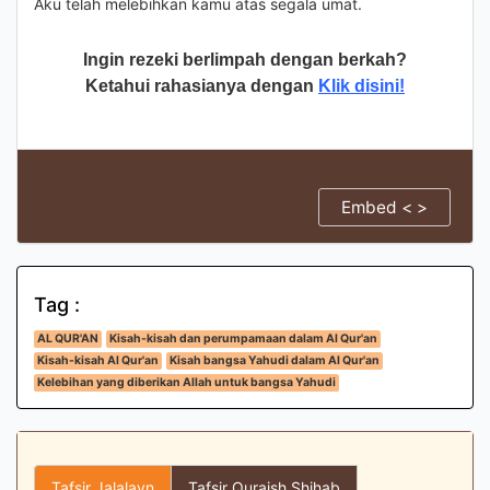
Aku telah melebihkan kamu atas segala umat.
Ingin rezeki berlimpah dengan berkah?
Ketahui rahasianya dengan
Klik disini!
Embed < >
Tag :
AL QUR'AN
Kisah-kisah dan perumpamaan dalam Al Qur'an
Kisah-kisah Al Qur'an
Kisah bangsa Yahudi dalam Al Qur'an
Kelebihan yang diberikan Allah untuk bangsa Yahudi
Tafsir Jalalayn
Tafsir Quraish Shihab