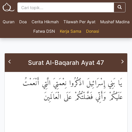
Quran
Doa
Cerita Hikmah
Tilawah Per Ayat
Mushaf Madina
Fatwa DSN
Kerja Sama
Donasi
Surat Al-Baqarah Ayat 47
يَا بَنِي إِسْرَائِيلَ اذْكُرُوا نِعْمَتِيَ الَّتِي أَنْعَمْتُ
عَلَيْكُمْ وَأَنِّي فَضَّلْتُكُمْ عَلَى الْعَالَمِينَ