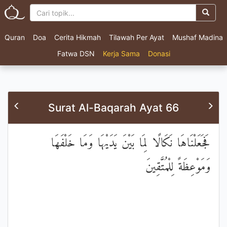
Quran
Doa
Cerita Hikmah
Tilawah Per Ayat
Mushaf Madina
Fatwa DSN
Kerja Sama
Donasi
Surat Al-Baqarah Ayat 66
فَجَعَلْنَاهَا نَكَالًا لِمَا بَيْنَ يَدَيْهَا وَمَا خَلْفَهَا
وَمَوْعِظَةً لِلْمُتَّقِينَ