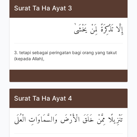
Surat Ta Ha Ayat 3
إِلَّا تَذْكِرَةً لِمَنْ يَخْشَىٰ
3. tetapi sebagai peringatan bagi orang yang takut
(kepada Allah),
Surat Ta Ha Ayat 4
تَنْزِيلًا مِمَّنْ خَلَقَ الْأَرْضَ وَالسَّمَاوَاتِ الْعُلَى