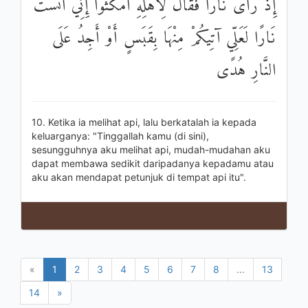
إِذْ رَأَىٰ نَارًا فَقَالَ لِأَهْلِهِ امْكُثُوا إِنِّي آنَسْتُ
نَارًا لَعَلِّي آتِيكُمْ مِنْهَا بِقَبَسٍ أَوْ أَجِدُ عَلَى
النَّارِ هُدًى
10. Ketika ia melihat api, lalu berkatalah ia kepada
keluarganya: "Tinggallah kamu (di sini),
sesungguhnya aku melihat api, mudah-mudahan aku
dapat membawa sedikit daripadanya kepadamu atau
aku akan mendapat petunjuk di tempat api itu".
«
1
2
3
4
5
6
7
8
...
13
14
»