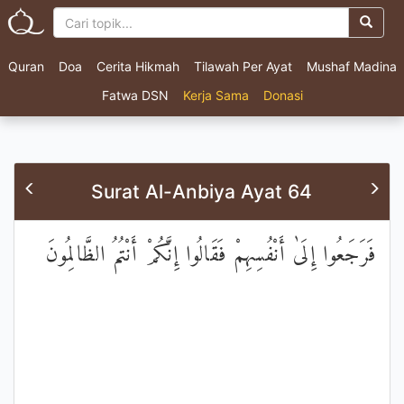
Quran
Doa
Cerita Hikmah
Tilawah Per Ayat
Mushaf Madina
Fatwa DSN
Kerja Sama
Donasi
Surat Al-Anbiya Ayat 64
فَرَجَعُوا إِلَىٰ أَنْفُسِهِمْ فَقَالُوا إِنَّكُمْ أَنْتُمُ الظَّالِمُونَ