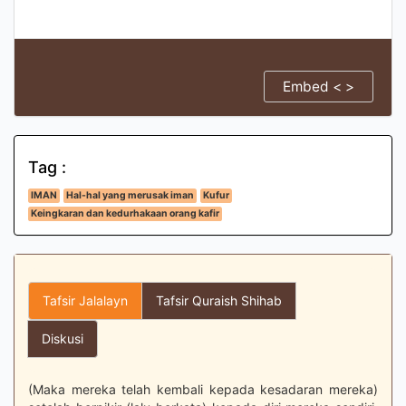
Embed < >
Tag :
IMAN
Hal-hal yang merusak iman
Kufur
Keingkaran dan kedurhakaan orang kafir
Tafsir Jalalayn
Tafsir Quraish Shihab
Diskusi
(Maka mereka telah kembali kepada kesadaran mereka)