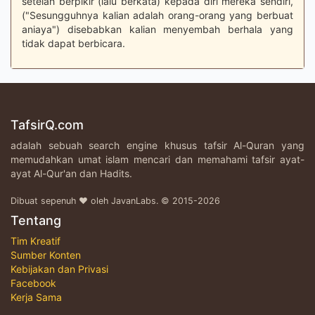
setelah berpikir (lalu berkata) kepada diri mereka sendiri,
("Sesungguhnya kalian adalah orang-orang yang berbuat
aniaya") disebabkan kalian menyembah berhala yang
tidak dapat berbicara.
TafsirQ.com
adalah sebuah search engine khusus tafsir Al-Quran yang
memudahkan umat islam mencari dan memahami tafsir ayat-
ayat Al-Qur'an dan Hadits.
Dibuat sepenuh ♥ oleh JavanLabs. © 2015-2026
Tentang
Tim Kreatif
Sumber Konten
Kebijakan dan Privasi
Facebook
Kerja Sama