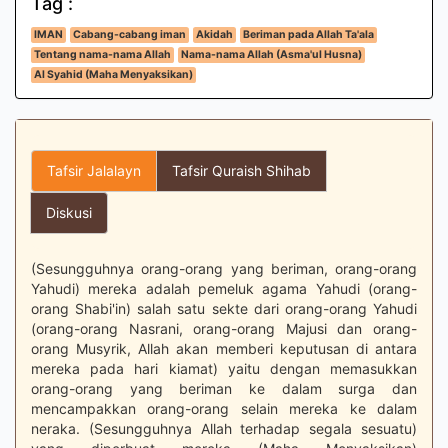
Tag :
IMAN
Cabang-cabang iman
Akidah
Beriman pada Allah Ta'ala
Tentang nama-nama Allah
Nama-nama Allah (Asma'ul Husna)
Al Syahid (Maha Menyaksikan)
Tafsir Jalalayn
Tafsir Quraish Shihab
Diskusi
(Sesungguhnya orang-orang yang beriman, orang-orang
Yahudi) mereka adalah pemeluk agama Yahudi (orang-
orang Shabi'in) salah satu sekte dari orang-orang Yahudi
(orang-orang Nasrani, orang-orang Majusi dan orang-
orang Musyrik, Allah akan memberi keputusan di antara
mereka pada hari kiamat) yaitu dengan memasukkan
orang-orang yang beriman ke dalam surga dan
mencampakkan orang-orang selain mereka ke dalam
neraka. (Sesungguhnya Allah terhadap segala sesuatu)