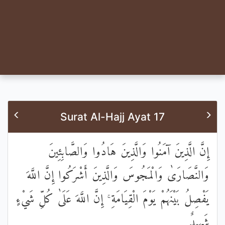
Surat Al-Hajj Ayat 17
إِنَّ الَّذِينَ آمَنُوا وَالَّذِينَ هَادُوا وَالصَّابِئِينَ
وَالنَّصَارَىٰ وَالْمَجُوسَ وَالَّذِينَ أَشْرَكُوا إِنَّ اللَّهَ
يَفْصِلُ بَيْنَهُمْ يَوْمَ الْقِيَامَةِ ۚ إِنَّ اللَّهَ عَلَىٰ كُلِّ شَيْءٍ
شَهِيدٌ