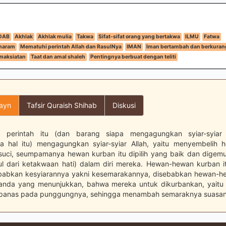
DAB
Akhlak
Akhlak mulia
Takwa
Sifat-sifat orang yang bertakwa
ILMU
Fatwa
 haram
Mematuhi perintah Allah dan RasulNya
IMAN
Iman bertambah dan berkuran
maksiatan
Taat dan amal shaleh
Pentingnya berbuat dengan teliti
layn
Tafsir Quraish Shihab
Diskusi
h) perintah itu (dan barang siapa mengagungkan syiar-syiar
a hal itu) mengagungkan syiar-syiar Allah, yaitu menyembelih 
suci, seumpamanya hewan kurban itu dipilih yang baik dan digemu
ul dari ketakwaan hati) dalam diri mereka. Hewan-hewan kurban 
ebabkan kesyiarannya yakni kesemarakannya, disebabkan hewan-h
 tanda yang menunjukkan, bahwa mereka untuk dikurbankan, yaitu 
panas pada punggungnya, sehingga menambah semaraknya suasana