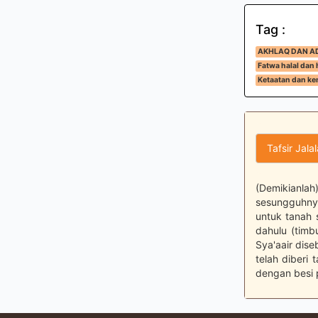
Tag :
AKHLAQ DAN A
Fatwa halal dan
Ketaatan dan ke
Tafsir Jala
(Demikianla
sesungguhny
untuk tanah 
dahulu (timb
Sya'aair dis
telah diberi
dengan besi 