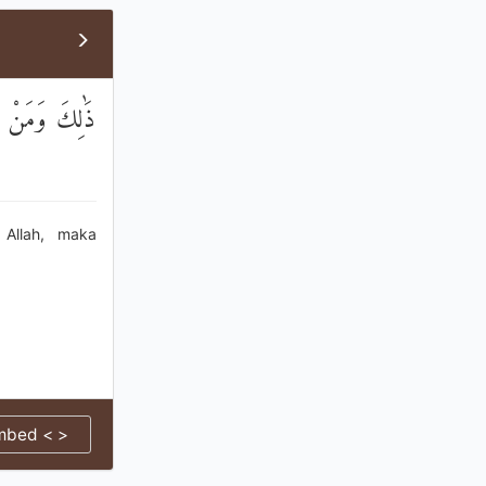
ذَٰلِكَ وَمَنْ يُ
 Allah, maka
mbed < >