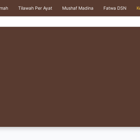
kmah
Tilawah Per Ayat
Mushaf Madina
Fatwa DSN
K