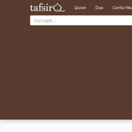
Quran
Doa
Cerita Hi