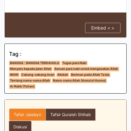
Embed < >
Tag :
BANGSA - BANGSA TERDAHULU
Tugas para Nabi
Menyeru kepada jalan Allah
Seruan para nabi untuk mengesakan Allah
IMAN
Cabang-cabang iman
Akidah
Beriman pada Allah Ta'ala
Tentang nama-nama Allah
Nama-nama Allah (Asma'ul Husna)
Ar Rabb (Tuhan)
Tafsir Jalalayn
Tafsir Quraish Shihab
Diskusi