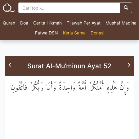
Quran
Doa
Cerita Hikmah
Tilawah Per Ayat
Mushaf Madina
Fatwa DSN
Kerja Sama
Donasi
Surat Al-Mu’minun Ayat 52
وَإِنَّ هَٰذِهِ أُمَّتُكُمْ أُمَّةً وَاحِدَةً وَأَنَا رَبُّكُمْ فَاتَّقُونِ