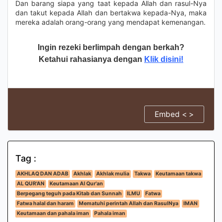
Dan barang siapa yang taat kepada Allah dan rasul-Nya
dan takut kepada Allah dan bertakwa kepada-Nya, maka
mereka adalah orang-orang yang mendapat kemenangan.
Ingin rezeki berlimpah dengan berkah?
Ketahui rahasianya dengan
Klik disini!
Embed < >
Tag :
AKHLAQ DAN ADAB
Akhlak
Akhlak mulia
Takwa
Keutamaan takwa
AL QUR'AN
Keutamaan Al Qur'an
Berpegang teguh pada Kitab dan Sunnah
ILMU
Fatwa
Fatwa halal dan haram
Mematuhi perintah Allah dan RasulNya
IMAN
Keutamaan dan pahala iman
Pahala iman