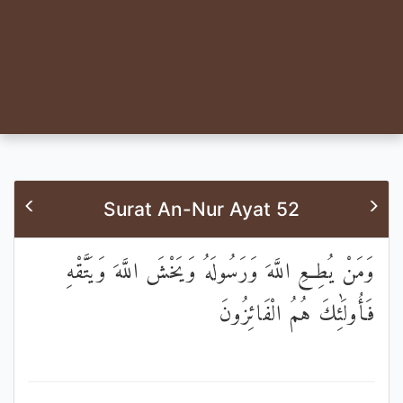
Surat An-Nur Ayat 52
وَمَنْ يُطِعِ اللَّهَ وَرَسُولَهُ وَيَخْشَ اللَّهَ وَيَتَّقْهِ
فَأُولَٰئِكَ هُمُ الْفَائِزُونَ