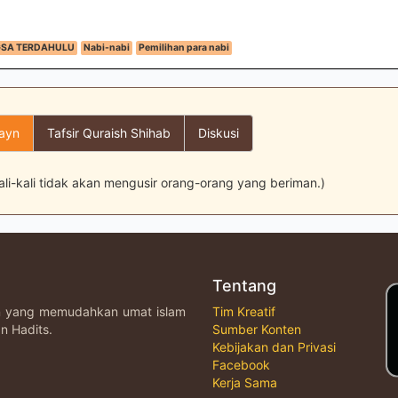
GSA TERDAHULU
Nabi-nabi
Pemilihan para nabi
layn
Tafsir Quraish Shihab
Diskusi
li-kali tidak akan mengusir orang-orang yang beriman.)
Tentang
an yang memudahkan umat islam
Tim Kreatif
n Hadits.
Sumber Konten
Kebijakan dan Privasi
Facebook
Kerja Sama