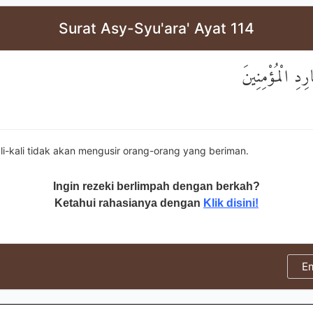
Surat Asy-Syu'ara' Ayat 114
رِدِ الْمُؤْمِنِينَ
li-kali tidak akan mengusir orang-orang yang beriman.
Ingin rezeki berlimpah dengan berkah?
Ketahui rahasianya dengan
Klik disini!
E