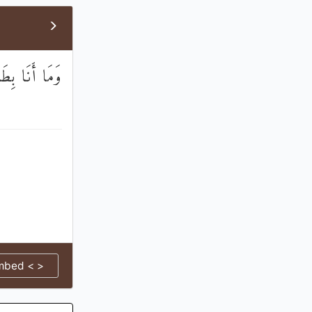
وَمَا أَنَا بِطَا
mbed < >