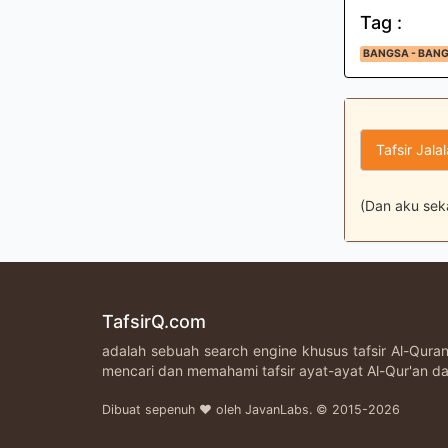
Tag :
BANGSA - BAN
Tafsir Jala
(Dan aku seka
TafsirQ.com
adalah sebuah search engine khusus tafsir Al-Qur
mencari dan memahami tafsir ayat-ayat Al-Qur'an da
Dibuat sepenuh ♥ oleh JavanLabs. © 2015-2026