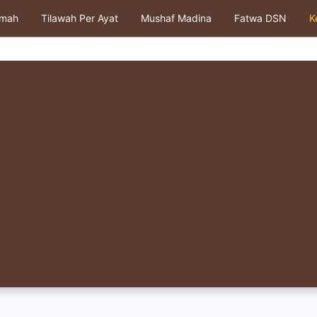
kmah
Tilawah Per Ayat
Mushaf Madina
Fatwa DSN
K