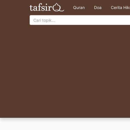
Quran
Doa
Cerita Hi