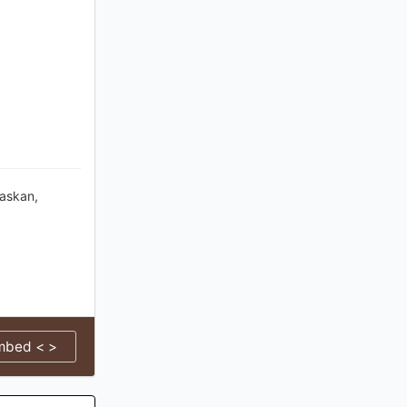
laskan,
mbed < >