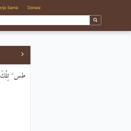
erja Sama
Donasi
طس ۚ تِلْكَ آي