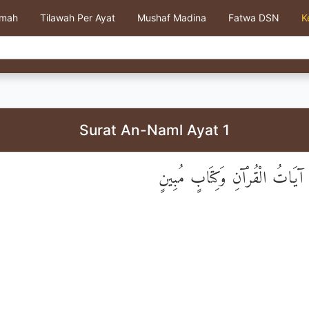
kmah
Tilawah Per Ayat
Mushaf Madina
Fatwa DSN
K
Surat An-Naml Ayat 1
َاتُ الْقُرْآنِ وَكِتَابٍ مُبِينٍ