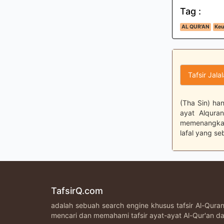
Tag :
AL QUR'AN
Keu
Tafsir Jala
(Tha Sin) han
ayat Alqura
memenangkan 
lafal yang se
TafsirQ.com
adalah sebuah search engine khusus tafsir Al-Qur
mencari dan memahami tafsir ayat-ayat Al-Qur'an da