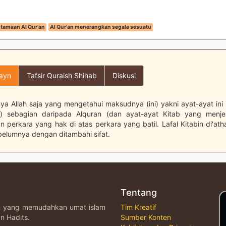
tamaan Al Qur'an
Al Qur'an menerangkan segala sesuatu
layn
Tafsir Quraish Shihab
Diskusi
ya Allah saja yang mengetahui maksudnya (ini) yakni ayat-ayat ini
n) sebagian daripada Alquran (dan ayat-ayat Kitab yang menje
perkara yang hak di atas perkara yang batil. Lafal Kitabin di'at
belumnya dengan ditambahi sifat.
Tentang
an yang memudahkan umat islam
Tim Kreatif
n Hadits.
Sumber Konten