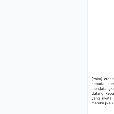
(Yaitu) oran
kepada kam
mendatangka
datang kepa
yang nyata
mereka jika 