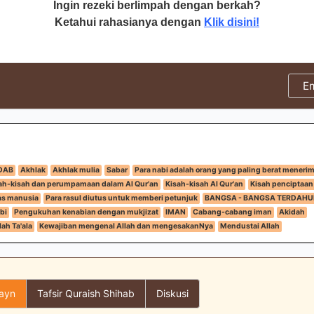
Ingin rezeki berlimpah dengan berkah?
Ketahui rahasianya dengan
Klik disini!
E
DAB
Akhlak
Akhlak mulia
Sabar
Para nabi adalah orang yang paling berat menerim
ah-kisah dan perumpamaan dalam Al Qur'an
Kisah-kisah Al Qur'an
Kisah penciptaan
tas manusia
Para rasul diutus untuk memberi petunjuk
BANGSA - BANGSA TERDAHU
bi
Pengukuhan kenabian dengan mukjizat
IMAN
Cabang-cabang iman
Akidah
ah Ta'ala
Kewajiban mengenal Allah dan mengesakanNya
Mendustai Allah
layn
Tafsir Quraish Shihab
Diskusi