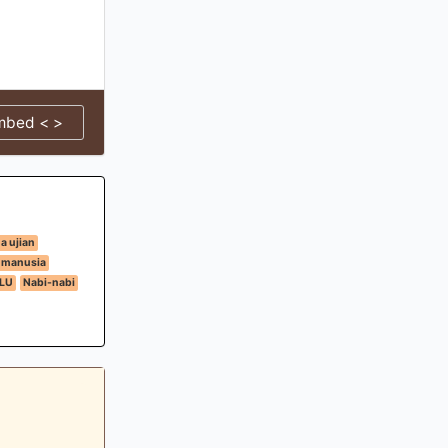
mbed < >
a ujian
 manusia
LU
Nabi-nabi