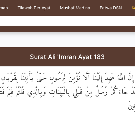
kmah
Tilawah Per Ayat
Mushaf Madina
Fatwa DSN
K
Surat Ali 'Imran Ayat 183
إِنَّ اللَّهَ عَهِدَ إِلَيْنَا أَلَّا نُؤْمِنَ لِرَسُولٍ حَتَّىٰ يَأْتِيَنَا بِقُرْبَانٍ 
َدْ جَاءَكُمْ رُسُلٌ مِنْ قَبْلِي بِالْبَيِّنَاتِ وَبِالَّذِي قُلْتُمْ فَلِمَ قَتَل
ِينَ