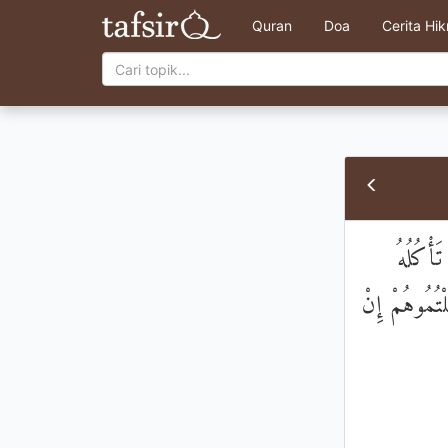
Quran
Doa
Cerita Hi
تَأْكُلُهُ
ْتُمُوهُمْ إِنْ