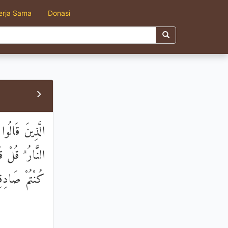
erja Sama
Donasi
الَّذِينَ قَالُوا 
النَّارُ ۗ قُلْ ق
كُنْتُمْ صَادِق