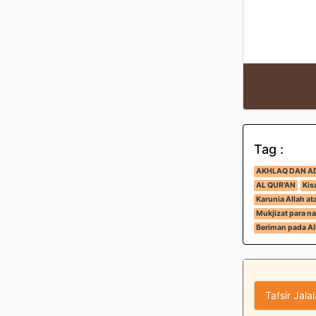
Tag :
AKHLAQ DAN A
AL QUR'AN
Kis
Karunia Allah a
Mukjizat para na
Beriman pada All
Tafsir Jala