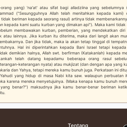
-orang yang) 'na'at' atau sifat bagi alladziina yang sebelumnya
mmad ("Sesungguhnya Allah telah menitahkan kepada kami) 
 tidak beriman kepada seorang rasul) artinya tidak membenarkanny
 kepada kami suatu kurban yang dimakan api"). Maka kami tidak
belum membawakan kurban, pemberian, yang mendekatkan diri 
 atau lainnya. Jika kurban itu diterima, maka dari langit akan mu
mbakarnya. Dan jika tidak, maka ia akan tetap tinggal di tempat
uhnya. Hal ini diperintahkan kepada Bani Israel tetapi kepad
ak demikian halnya, Allah swt. berfirman (Katakanlah) kepada m
ukankah telah datang kepadamu beberapa orang rasul sebel
rangan-keterangan nyata) atau mukjizat (dan dengan apa yang 
Zakaria dan Yahya, tetapi mereka kamu bunuh juga. Perkataan ini di
Yahudi yang hidup di masa Nabi kita saw. walaupun perbuatan i
ka karena mereka menyetujuinya. (Maka kenapa kamu bunuh mere
 yang benar?") maksudnya jika kamu benar-benar beriman keti
tu.
Tentang