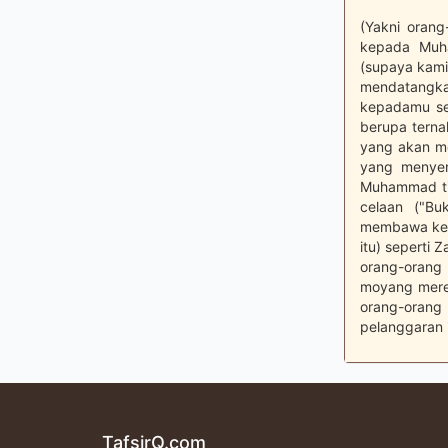
(Yakni orang
kepada Muha
(supaya kami
mendatangkan
kepadamu se
berupa ternak
yang akan me
yang menyent
Muhammad tid
celaan ("B
membawa kete
itu) seperti 
orang-orang 
moyang mere
orang-orang
pelanggaran i
TafsirQ.com