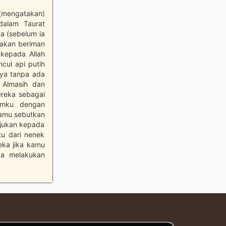
 (mengatakan)
dalam Taurat
a (sebelum ia
 akan beriman
kepada Allah
ncul api putih
nya tanpa ada
a Almasih dan
ereka sebagai
umku dengan
kamu sebutkan
tujukan kepada
tu dari nenek
ka jika kamu
ka melakukan