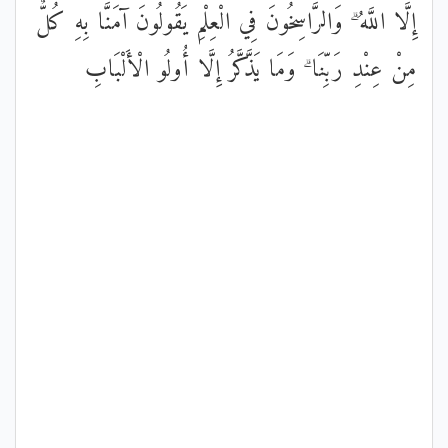
إِلَّا اللَّهُ ۗ وَالرَّاسِخُونَ فِي الْعِلْمِ يَقُولُونَ آمَنَّا بِهِ كُلٌّ
مِنْ عِنْدِ رَبِّنَا ۗ وَمَا يَذَّكَّرُ إِلَّا أُولُو الْأَلْبَابِ