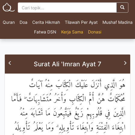
Quran
Doa
Cerita Hikmah
Tilawah Per Ayat
Mushaf Madina
Fatwa DSN
Kerja Sama
Donasi
Surat Ali 'Imran Ayat 7
هُوَ الَّذِي أَنْزَلَ عَلَيْكَ الْكِتَابَ مِنْهُ آيَاتٌ
مُحْكَمَاتٌ هُنَّ أُمُّ الْكِتَابِ وَأُخَرُ مُتَشَابِهَاتٌ ۖ فَأَمَّا
الَّذِينَ فِي قُلُوبِهِمْ زَيْغٌ فَيَتَّبِعُونَ مَا تَشَابَهَ مِنْهُ
ابْتِغَاءَ الْفِتْنَةِ وَابْتِغَاءَ تَأْوِيلِهِ ۗ وَمَا يَعْلَمُ تَأْوِيلَهُ