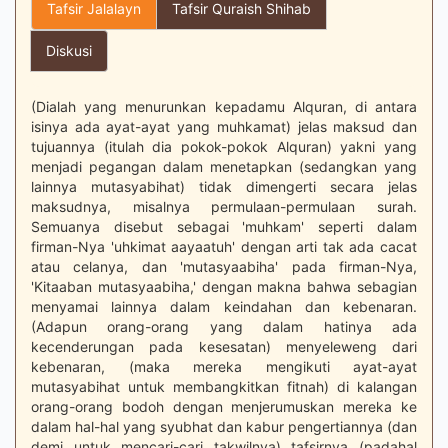
Tafsir Jalalayn
Tafsir Quraish Shihab
Diskusi
(Dialah yang menurunkan kepadamu Alquran, di antara
isinya ada ayat-ayat yang muhkamat) jelas maksud dan
tujuannya (itulah dia pokok-pokok Alquran) yakni yang
menjadi pegangan dalam menetapkan (sedangkan yang
lainnya mutasyabihat) tidak dimengerti secara jelas
maksudnya, misalnya permulaan-permulaan surah.
Semuanya disebut sebagai 'muhkam' seperti dalam
firman-Nya 'uhkimat aayaatuh' dengan arti tak ada cacat
atau celanya, dan 'mutasyaabiha' pada firman-Nya,
'Kitaaban mutasyaabiha,' dengan makna bahwa sebagian
menyamai lainnya dalam keindahan dan kebenaran.
(Adapun orang-orang yang dalam hatinya ada
kecenderungan pada kesesatan) menyeleweng dari
kebenaran, (maka mereka mengikuti ayat-ayat
mutasyabihat untuk membangkitkan fitnah) di kalangan
orang-orang bodoh dengan menjerumuskan mereka ke
dalam hal-hal yang syubhat dan kabur pengertiannya (dan
demi untuk mencari-cari takwilnya) tafsirnya (padahal