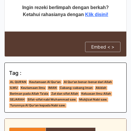
Ingin rezeki berlimpah dengan berkah?
Ketahui rahasianya dengan
Klik disini!
Embed < >
Tag :
AL QUR'AN
Keutamaan Al Qur'an
Al Qur'an benar-benar dari Allah
ILMU
Keutamaan ilmu
IMAN
Cabang-cabang iman
Akidah
Beriman pada Allah Ta'ala
Zat dan sifat Allah
Keluasan ilmu Allah
SEJARAH
Sifat-sifat nabi Muhammad saw.
Mukjizat Nabi saw.
Turunnya Al Qur'an kepada Nabi saw.