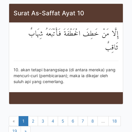
Surat As-Saffat Ayat 10
إِلَّا مَنْ خَطِفَ الْخَطْفَةَ فَأَتْبَعَهُ شِهَابٌ
ثَاقِبٌ
10. akan tetapi barangsiapa (di antara mereka) yang
mencuri-curi (pembicaraan); maka ia dikejar oleh
suluh api yang cemerlang.
«
1
2
3
4
5
6
7
8
...
18
19
»