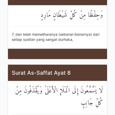
وَحِفْظًا مِنْ كُلِّ شَيْطَانٍ مَارِدٍ
7. dan telah memeliharanya (sebenar-benarnya) dari
setiap syaitan yang sangat durhaka,
Surat As-Saffat Ayat 8
لَا يَسَّمَّعُونَ إِلَى الْمَلَإِ الْأَعْلَىٰ وَيُقْذَفُونَ مِنْ
كُلِّ جَانِبٍ