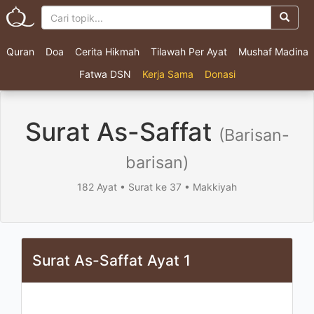
Quran
Doa
Cerita Hikmah
Tilawah Per Ayat
Mushaf Madina
Fatwa DSN
Kerja Sama
Donasi
Surat As-Saffat
(Barisan-
barisan)
182 Ayat • Surat ke 37 • Makkiyah
Surat As-Saffat Ayat 1