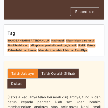
Embed < >
Tag :
BANGSA - BANGSA TERDAHULU
Nabi-nabi
Kisah-kisah para rasul
Nabi Ibrahim as.
Mimpi menyembelih anaknya, Ismail
ILMU
Fatwa
Fatwa halal dan haram
Mematuhi perintah Allah dan RasulNya
Tafsir Jalalayn
Tafsir Quraish Shihab
Diskusi
(Tatkala keduanya telah berserah diri) artinya, tunduk dan
patuh kepada perintah Allah swt. (dan Ibrahim
membaringkan anaknya atas pelipisnya) Nabi Ismail