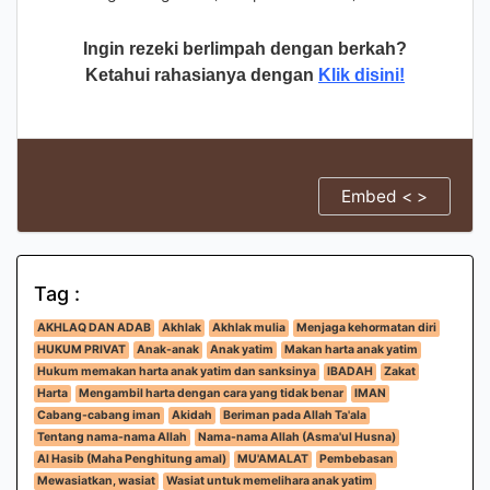
Ingin rezeki berlimpah dengan berkah?
Ketahui rahasianya dengan
Klik disini!
Embed < >
Tag :
AKHLAQ DAN ADAB
Akhlak
Akhlak mulia
Menjaga kehormatan diri
HUKUM PRIVAT
Anak-anak
Anak yatim
Makan harta anak yatim
Hukum memakan harta anak yatim dan sanksinya
IBADAH
Zakat
Harta
Mengambil harta dengan cara yang tidak benar
IMAN
Cabang-cabang iman
Akidah
Beriman pada Allah Ta'ala
Tentang nama-nama Allah
Nama-nama Allah (Asma'ul Husna)
Al Hasib (Maha Penghitung amal)
MU'AMALAT
Pembebasan
Mewasiatkan, wasiat
Wasiat untuk memelihara anak yatim