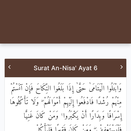
Surat An-Nisa' Ayat 6
وَابْتَلُوا الْيَتَامَىٰ حَتَّىٰ إِذَا بَلَغُوا النِّكَاحَ فَإِنْ آنَسْتُمْ
مِنْهُمْ رُشْدًا فَادْفَعُوا إِلَيْهِمْ أَمْوَالَهُمْ ۖ وَلَا تَأْكُلُوهَا
إِسْرَافًا وَبِدَارًا أَنْ يَكْبَرُوا ۚ وَمَنْ كَانَ غَنِيًّا
فَلْيَسْتَعْفِفْ ۖ وَمَنْ كَانَ فَقِيرًا فَلْيَأْكُلْ