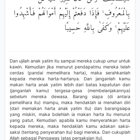
بِالْمَعْرُوفِ ۚ فَإِذَا دَفَعْتُمْ إِلَيْهِمْ أَمْوَالَهُمْ فَأَشْهِدُوا
عَلَيْهِمْ ۚ وَكَفَىٰ بِاللَّهِ حَسِيبًا
Dan ujilah anak yatim itu sampai mereka cukup umur untuk
kawin. Kemudian jika menurut pendapatmu mereka telah
cerdas (pandai memelihara harta), maka serahkanlah
kepada mereka harta-hartanya. Dan janganlah kamu
makan harta anak yatim lebih dari batas kepatutan dan
(janganlah kamu) tergesa-gesa (membelanjakannya)
sebelum mereka dewasa. Barang siapa (di antara
pemelihara itu) mampu, maka hendaklah ia menahan diri
(dari memakan harta anak yatim itu) dan barangsiapa
yang miskin, maka bolehlah ia makan harta itu menurut
yang patut. Kemudian apabila kamu menyerahkan harta
kepada mereka, maka hendaklah kamu adakan saksi-
saksi (tentang penyerahan itu) bagi mereka. Dan cukuplah
Allah sebagai Pengawas (atas persaksian itu).