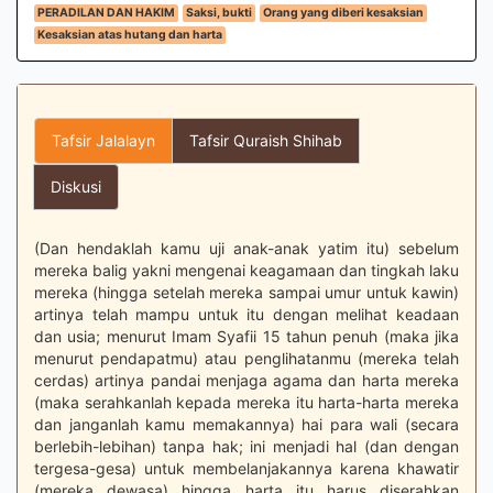
PERADILAN DAN HAKIM
Saksi, bukti
Orang yang diberi kesaksian
Kesaksian atas hutang dan harta
Tafsir Jalalayn
Tafsir Quraish Shihab
Diskusi
(Dan hendaklah kamu uji anak-anak yatim itu) sebelum
mereka balig yakni mengenai keagamaan dan tingkah laku
mereka (hingga setelah mereka sampai umur untuk kawin)
artinya telah mampu untuk itu dengan melihat keadaan
dan usia; menurut Imam Syafii 15 tahun penuh (maka jika
menurut pendapatmu) atau penglihatanmu (mereka telah
cerdas) artinya pandai menjaga agama dan harta mereka
(maka serahkanlah kepada mereka itu harta-harta mereka
dan janganlah kamu memakannya) hai para wali (secara
berlebih-lebihan) tanpa hak; ini menjadi hal (dan dengan
tergesa-gesa) untuk membelanjakannya karena khawatir
(mereka dewasa) hingga harta itu harus diserahkan