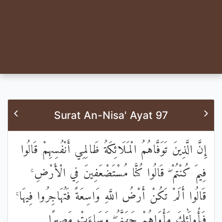
Surat An-Nisa' Ayat 97
إِنَّ الَّذِينَ تَوَفَّاهُمُ الْمَلَائِكَةُ ظَالِمِي أَنْفُسِهِمْ قَالُوا
فِيمَ كُنْتُمْ ۖ قَالُوا كُنَّا مُسْتَضْعَفِينَ فِي الْأَرْضِ ۚ
قَالُوا أَلَمْ تَكُنْ أَرْضُ اللَّهِ وَاسِعَةً فَتُهَاجِرُوا فِيهَا ۚ
فَأُولَٰئِكَ مَأْوَاهُمْ جَهَنَّمُ ۖ وَسَاءَتْ مَصِيرًا