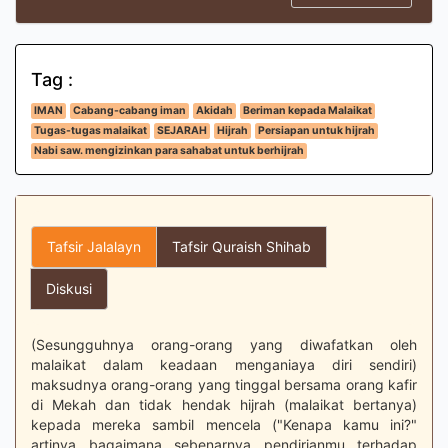
Tag :
IMAN
Cabang-cabang iman
Akidah
Beriman kepada Malaikat
Tugas-tugas malaikat
SEJARAH
Hijrah
Persiapan untuk hijrah
Nabi saw. mengizinkan para sahabat untuk berhijrah
Tafsir Jalalayn
Tafsir Quraish Shihab
Diskusi
(Sesungguhnya orang-orang yang diwafatkan oleh
malaikat dalam keadaan menganiaya diri sendiri)
maksudnya orang-orang yang tinggal bersama orang kafir
di Mekah dan tidak hendak hijrah (malaikat bertanya)
kepada mereka sambil mencela ("Kenapa kamu ini?"
artinya bagaimana sebenarnya pendirianmu terhadap