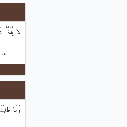
لَا يُفَتَّرُ 
sa.
وَمَا ظَلَمْن