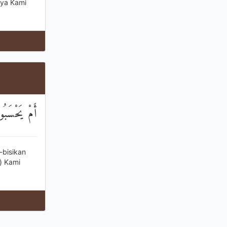
nya Kami
أَمْ يَحْسَبُو
-bisikan
) Kami