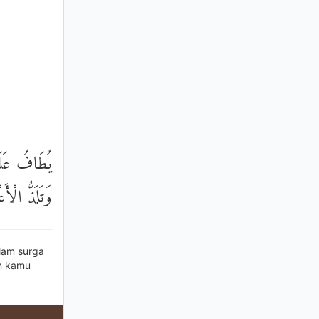
يُطَافُ عَلَي
وَتَلَذُّ الْأَ
alam surga
an kamu