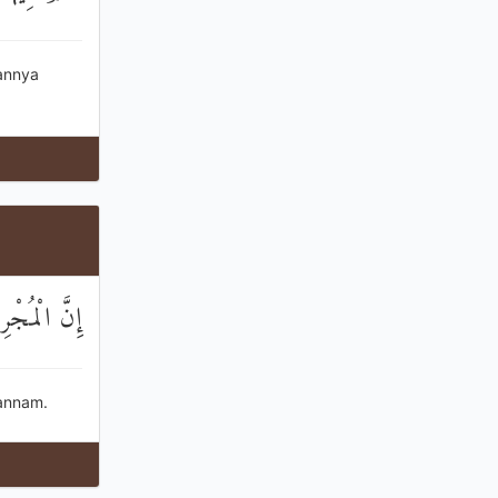
annya
إِنَّ الْمُجْ
annam.