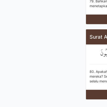
79. Bahkan
menetapka
Surat 
بُونَ
80. Apakah
mereka? Se
selalu menc