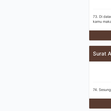
73. Di dal
kamu maka
Surat 
74. Sesung