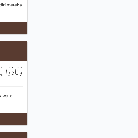
diri mereka
وَنَادَوْا يَ
jawab: