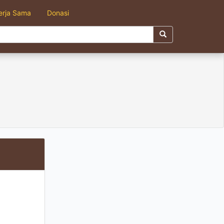
erja Sama
Donasi