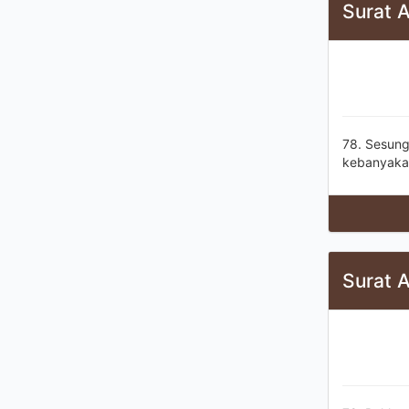
Surat 
78. Sesun
kebanyakan
Surat 