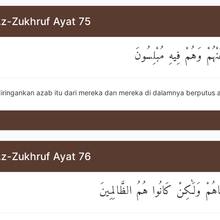
Az-Zukhruf Ayat 75
عَنْهُمْ وَهُمْ فِيهِ مُبْلِسُونَ
diringankan azab itu dari mereka dan mereka di dalamnya berputus a
Az-Zukhruf Ayat 76
َاهُمْ وَلَٰكِنْ كَانُوا هُمُ الظَّالِمِينَ