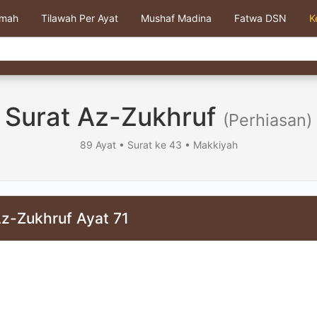
kmah
Tilawah Per Ayat
Mushaf Madina
Fatwa DSN
K
Surat Az-Zukhruf
(Perhiasan)
89 Ayat • Surat ke 43 • Makkiyah
Az-Zukhruf Ayat 71