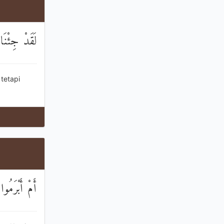
لَقَدْ جِئْنَا
tetapi
أَمْ أَبْرَمُوا