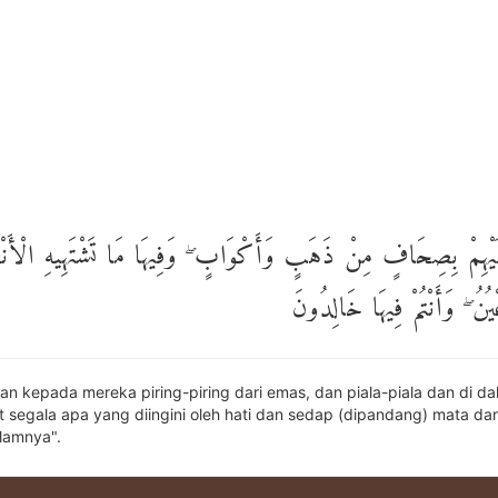
ْهِمْ بِصِحَافٍ مِنْ ذَهَبٍ وَأَكْوَابٍ ۖ وَفِيهَا مَا تَشْتَهِيهِ الْأَن
عْيُنُ ۖ وَأَنْتُمْ فِيهَا خَالِدُونَ
kan kepada mereka piring-piring dari emas, dan piala-piala dan di d
at segala apa yang diingini oleh hati dan sedap (dipandang) mata d
alamnya".