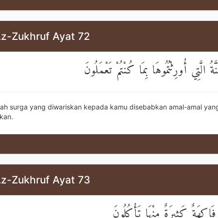
Az-Zukhruf Ayat 72
َّةُ الَّتِي أُورِثْتُمُوهَا بِمَا كُنْتُمْ تَعْمَلُونَ
ulah surga yang diwariskan kepada kamu disebabkan amal-amal yan
kan.
Az-Zukhruf Ayat 73
فَاكِهَةٌ كَثِيرَةٌ مِنْهَا تَأْكُلُونَ