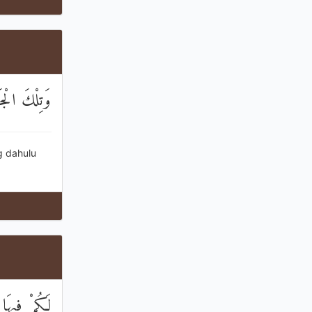
وَتِلْكَ الْجَن
g dahulu
لَكُمْ فِيهَا 