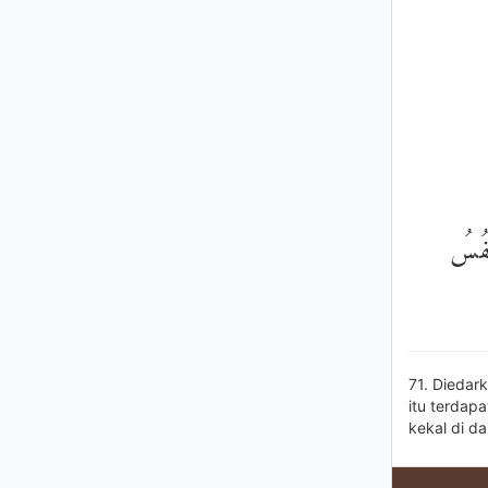
ْفُسُ
71. Diedar
itu terdap
kekal di d