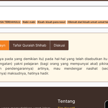
GSA TERDAHULU
Nabi-nabi
Kisah-kisah para rasul
Hikmah dari kisah umat-umat te
layn
Tafsir Quraish Shihab
Diskusi
a pada yang demikian itu) pada hal-hal yang telah disebutkan itu
ingatan) yakni pelajaran (bagi orang yang mempunyai akal) pikir
n pendengarannya) artinya, mau mendengar nasihat (se
ya) maksudnya, hatinya hadir.
Tentang