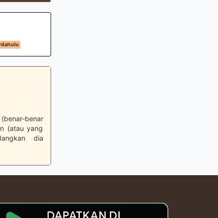
rdahulu
 (benar-benar
an (atau yang
dangkan dia