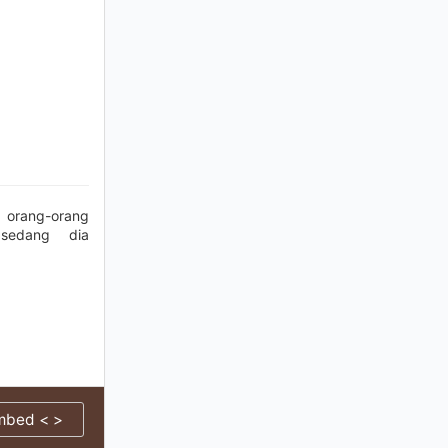
 orang-orang
sedang dia
mbed < >