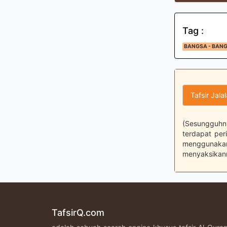
Tag :
BANGSA - BAN
Tafsir Jala
(Sesungguhny
terdapat per
menggunaka
menyaksikann
TafsirQ.com