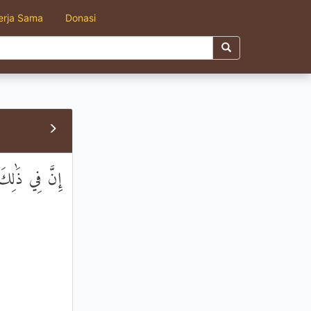
erja Sama
Donasi
إِنَّ فِي ذَٰلِك