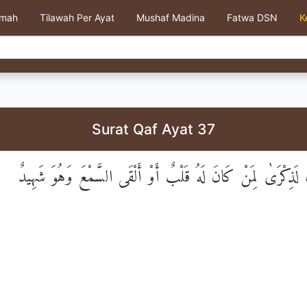
kmah
Tilawah Per Ayat
Mushaf Madina
Fatwa DSN
K
Surat Qaf Ayat 37
َ لَذِكْرَىٰ لِمَنْ كَانَ لَهُ قَلْبٌ أَوْ أَلْقَى السَّمْعَ وَهُوَ شَهِيدٌ