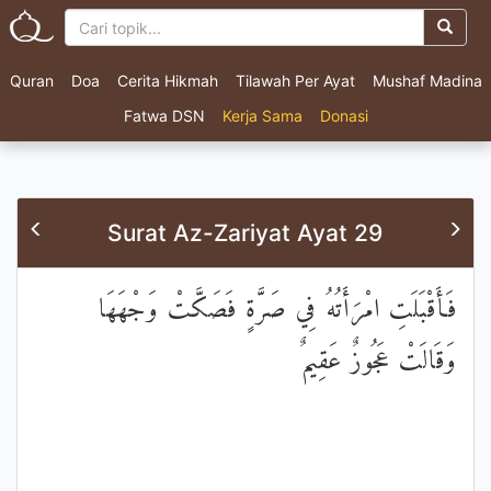
Quran
Doa
Cerita Hikmah
Tilawah Per Ayat
Mushaf Madina
Fatwa DSN
Kerja Sama
Donasi
Surat Az-Zariyat Ayat 29
فَأَقْبَلَتِ امْرَأَتُهُ فِي صَرَّةٍ فَصَكَّتْ وَجْهَهَا
وَقَالَتْ عَجُوزٌ عَقِيمٌ