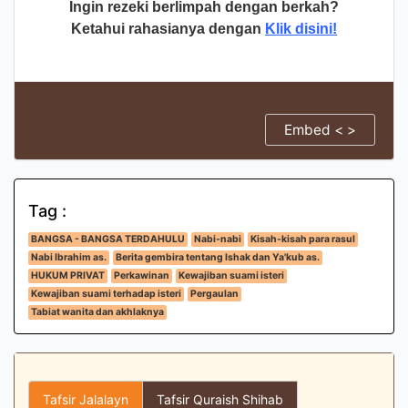
Ingin rezeki berlimpah dengan berkah?
Ketahui rahasianya dengan
Klik disini!
Embed < >
Tag :
BANGSA - BANGSA TERDAHULU
Nabi-nabi
Kisah-kisah para rasul
Nabi Ibrahim as.
Berita gembira tentang Ishak dan Ya'kub as.
HUKUM PRIVAT
Perkawinan
Kewajiban suami isteri
Kewajiban suami terhadap isteri
Pergaulan
Tabiat wanita dan akhlaknya
Tafsir Jalalayn
Tafsir Quraish Shihab