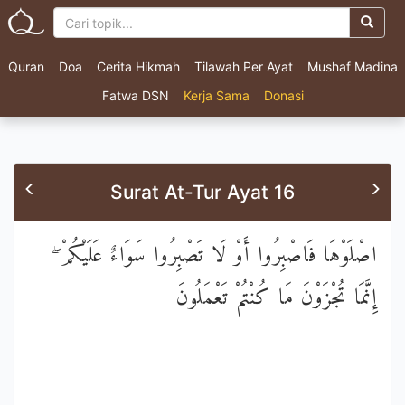
Quran
Doa
Cerita Hikmah
Tilawah Per Ayat
Mushaf Madina
Fatwa DSN
Kerja Sama
Donasi
Surat At-Tur Ayat 16
اصْلَوْهَا فَاصْبِرُوا أَوْ لَا تَصْبِرُوا سَوَاءٌ عَلَيْكُمْ ۖ
إِنَّمَا تُجْزَوْنَ مَا كُنْتُمْ تَعْمَلُونَ