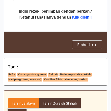
Ingin rezeki berlimpah dengan berkah?
Ketahui rahasianya dengan
Klik disini!
Embed < >
Tag :
IMAN
Cabang-cabang iman
Akidah
Beriman pada Hari Akhir
Hari penghitungan (amal)
Keadilan Allah dalam menghakimi
Tafsir Jalalayn
Tafsir Quraish Shihab