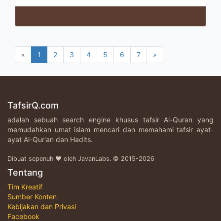
«
1
2
3
4
5
6
7
»
TafsirQ.com
adalah sebuah search engine khusus tafsir Al-Quran yang
memudahkan umat islam mencari dan memahami tafsir ayat-
ayat Al-Qur'an dan Hadits.
Dibuat sepenuh ♥ oleh JavanLabs. © 2015-2026
Tentang
Tim Kreatif
Sumber Konten
Kebijakan dan Privasi
Facebook