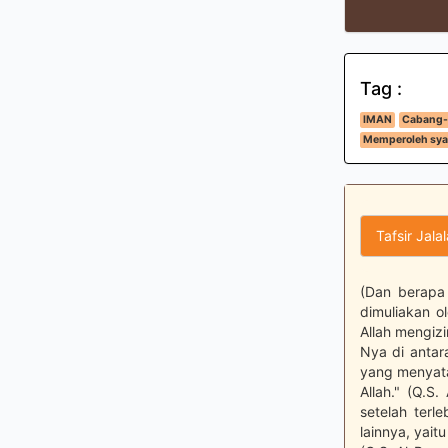
Tag :
IMAN
Cabang-
Memperoleh syaf
Tafsir Jala
(Dan berapa 
dimuliakan o
Allah mengiz
Nya di antar
yang menyata
Allah." (Q.S
setelah terl
lainnya, yait