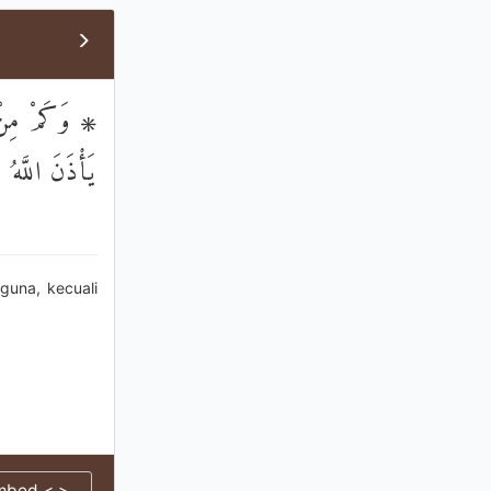
وَكَمْ مِنْ مَل
يَأْذَنَ اللَّهُ 
guna, kecuali
mbed < >