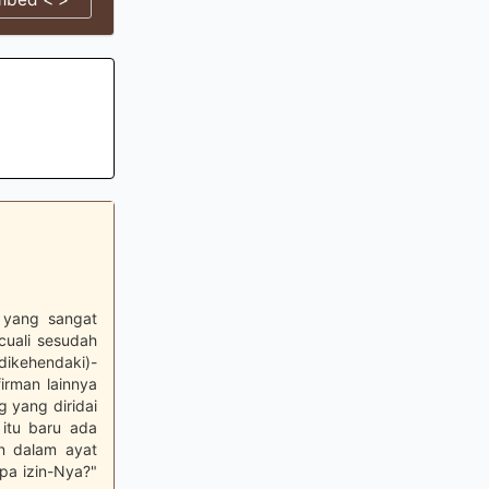
) yang sangat
cuali sesudah
dikehendaki)-
irman lainnya
 yang diridai
 itu baru ada
an dalam ayat
npa izin-Nya?"