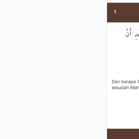
۞  أَنْ
Dan berapa b
sesudah Allah