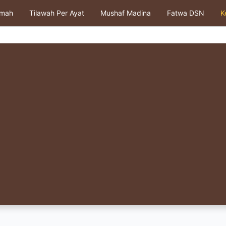
kmah
Tilawah Per Ayat
Mushaf Madina
Fatwa DSN
K