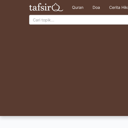
Quran
Doa
Cerita Hi