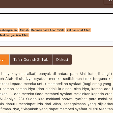
cabang iman
Akidah
Beriman pada Allah Ta'ala
Zat dan sifat Allah
aat dengan izin Allah
layn
Tafsir Quraish Shihab
Diskusi
banyaknya malaikat) banyak di antara para Malaikat (di langit
leh Allah di sisi-Nya (syafaat mereka sedikit pun tidak berguna ke
inkan) kepada mereka untuk memberikan syafaat (bagi orang yang 
a hamba-hamba-Nya (dan diridai) ia diridai oleh-Nya, karena ada f
kan, ".. dan mereka tiada memberi syafaat melainkan kepada orang
. Al Anbiya, 28) Sudah kita maklumi bahwa syafaat para malaikat
ebih dahulu mendapat izin dari Allah, sebagaimana yang dijelask
u firman-Nya, "Siapakah yang dapat memberi syafaat di sisi Allah ta