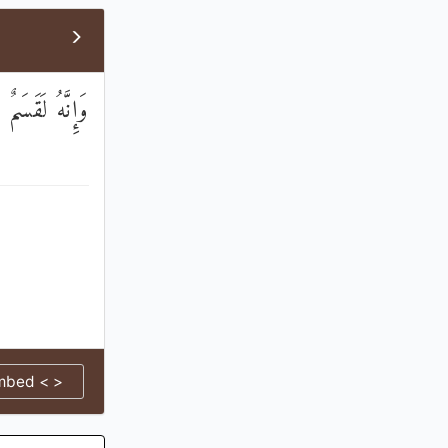
وَإِنَّهُ لَقَسَمٌ
mbed < >