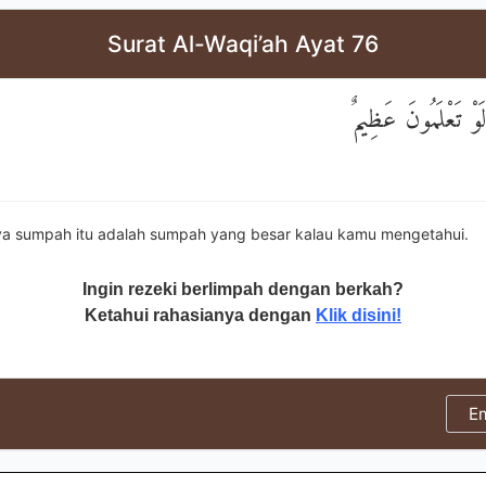
Surat Al-Waqi’ah Ayat 76
 لَوْ تَعْلَمُونَ عَظِيمٌ
 sumpah itu adalah sumpah yang besar kalau kamu mengetahui.
Ingin rezeki berlimpah dengan berkah?
Ketahui rahasianya dengan
Klik disini!
E