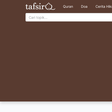
Quran
Doa
Cerita Hi