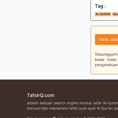
Tag :
AL QUR'AN
Keu
Tafsir Jala
(Sesungguhn
besar kalau
pengetahuan 
TafsirQ.com
adalah sebuah search engine khusus tafsir Al-Qur
mencari dan memahami tafsir ayat-ayat Al-Qur'an da