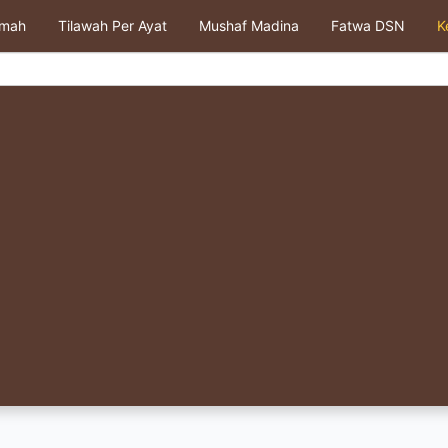
kmah
Tilawah Per Ayat
Mushaf Madina
Fatwa DSN
K