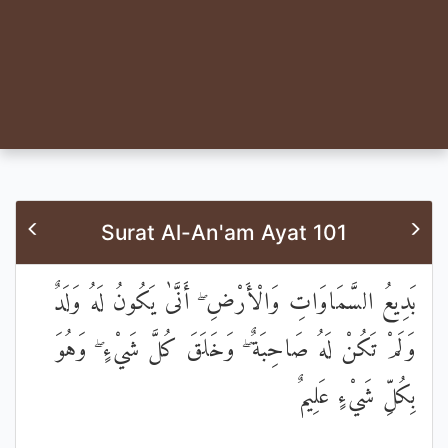
Surat Al-An'am Ayat 101
بَدِيعُ السَّمَاوَاتِ وَالْأَرْضِ ۖ أَنَّىٰ يَكُونُ لَهُ وَلَدٌ
وَلَمْ تَكُنْ لَهُ صَاحِبَةٌ ۖ وَخَلَقَ كُلَّ شَيْءٍ ۖ وَهُوَ
بِكُلِّ شَيْءٍ عَلِيمٌ