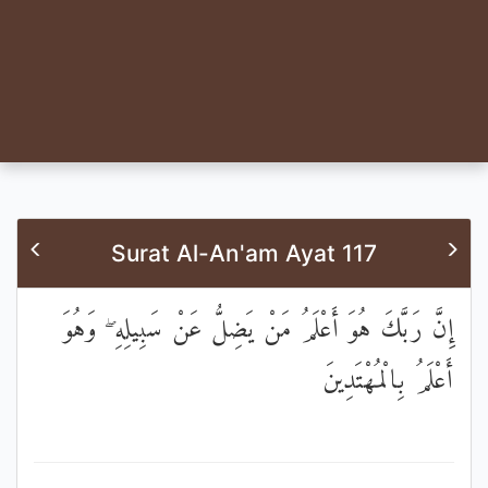
Surat Al-An'am Ayat 117
إِنَّ رَبَّكَ هُوَ أَعْلَمُ مَنْ يَضِلُّ عَنْ سَبِيلِهِ ۖ وَهُوَ
أَعْلَمُ بِالْمُهْتَدِينَ