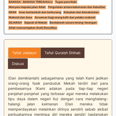
BANGSA - BANGSA TERDAHULU
Tugas para Nabi
Menyeru kepada jalan Allah
Pergulatan antara kebenaran dan kebatilan
IMAN
Iman bertambah dan berkurang
Ketaatan dan kemaksiatan
Maksiat dan dosa
Ancaman bagi orang kafir dan pelaku maksiat
SEJARAH
Sejarah di Mekah
Berdakwah secara terang-terangan
Allah memantapkan (hati) RasulNya
Tafsir Jalalayn
Tafsir Quraish Shihab
Diskusi
(Dan demikianlah) sebagaimana yang telah Kami jadikan
orang-orang fasik penduduk Mekah terdiri dari para
pembesarnya (Kami adakan pada tiap-tiap negeri
penjahat-penjahat yang terbesar agar mereka melakukan
tipu daya dalam negeri itu) dengan cara menghalang-
halangi jalan keimanan (Dan mereka tidak
memperdayakan melainkan dirinya sendiri) sebab akibat
perbuatannya menimpa diri mereka sendiri (sedangkan