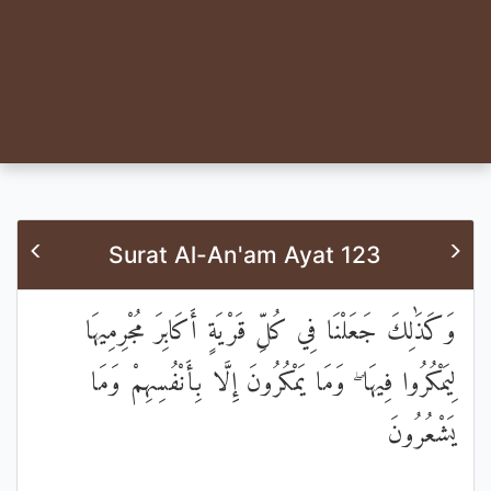
Surat Al-An'am Ayat 123
وَكَذَٰلِكَ جَعَلْنَا فِي كُلِّ قَرْيَةٍ أَكَابِرَ مُجْرِمِيهَا
لِيَمْكُرُوا فِيهَا ۖ وَمَا يَمْكُرُونَ إِلَّا بِأَنْفُسِهِمْ وَمَا
يَشْعُرُونَ