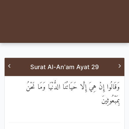
Surat Al-An'am Ayat 29
وَقَالُوا إِنْ هِيَ إِلَّا حَيَاتُنَا الدُّنْيَا وَمَا نَحْنُ
بِمَبْعُوثِينَ