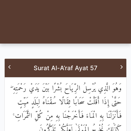
Surat Al-A’raf Ayat 57
وَهُوَ الَّذِي يُرْسِلُ الرِّيَاحَ بُشْرًا بَيْنَ يَدَيْ رَحْمَتِهِ ۖ
حَتَّىٰ إِذَا أَقَلَّتْ سَحَابًا ثِقَالًا سُقْنَاهُ لِبَلَدٍ مَيِّتٍ
فَأَنْزَلْنَا بِهِ الْمَاءَ فَأَخْرَجْنَا بِهِ مِنْ كُلِّ الثَّمَرَاتِ ۚ
كَذَٰلِكَ نُخْرِجُ الْمَوْتَىٰ لَعَلَّكُمْ تَذَكَّرُونَ