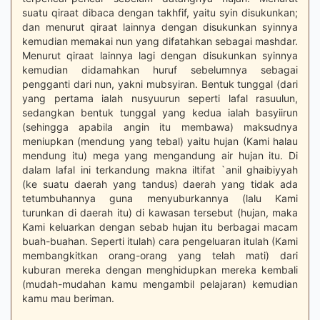
suatu qiraat dibaca dengan takhfif, yaitu syin disukunkan;
dan menurut qiraat lainnya dengan disukunkan syinnya
kemudian memakai nun yang difatahkan sebagai mashdar.
Menurut qiraat lainnya lagi dengan disukunkan syinnya
kemudian didamahkan huruf sebelumnya sebagai
pengganti dari nun, yakni mubsyiran. Bentuk tunggal (dari
yang pertama ialah nusyuurun seperti lafal rasuulun,
sedangkan bentuk tunggal yang kedua ialah basyiirun
(sehingga apabila angin itu membawa) maksudnya
meniupkan (mendung yang tebal) yaitu hujan (Kami halau
mendung itu) mega yang mengandung air hujan itu. Di
dalam lafal ini terkandung makna iltifat `anil ghaibiyyah
(ke suatu daerah yang tandus) daerah yang tidak ada
tetumbuhannya guna menyuburkannya (lalu Kami
turunkan di daerah itu) di kawasan tersebut (hujan, maka
Kami keluarkan dengan sebab hujan itu berbagai macam
buah-buahan. Seperti itulah) cara pengeluaran itulah (Kami
membangkitkan orang-orang yang telah mati) dari
kuburan mereka dengan menghidupkan mereka kembali
(mudah-mudahan kamu mengambil pelajaran) kemudian
kamu mau beriman.