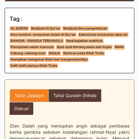
Tag :
AL QUR'AN
Mukjizat Al Qur'an
Mukjizat ilmu pengetahuan
Ilmu tumbuh-tumbuhan dalam Al Qur'an
Kebutuhan tumbuhan akan air
BANGSA - BANGSA TERDAHULU
Awal kejadian makhluk
Penciptaan selain manusia
Ayat-ayat tentang awan dan hujan
IMAN
Cabang-cabang iman
Akidah
Beriman pada Allah Ta'ala
Kewajiban mengenal Allah dan mengesakanNya
Dalil-dalil adanya Allah Ta'ala
Tafsir Jalalayn
Tafsir Quraish Shihab
Diskusi
(Dan Dialah yang meniupkan angin sebagai pembawa
berita gembira sebelum kedatangan rahmat-Nya) yakni
terpencar-pencar sebelum datangnya hujan. Menurut