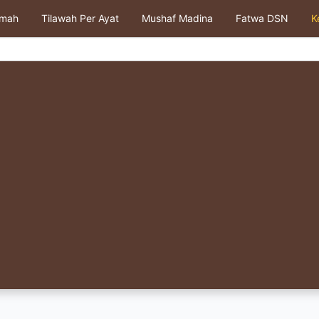
kmah
Tilawah Per Ayat
Mushaf Madina
Fatwa DSN
K