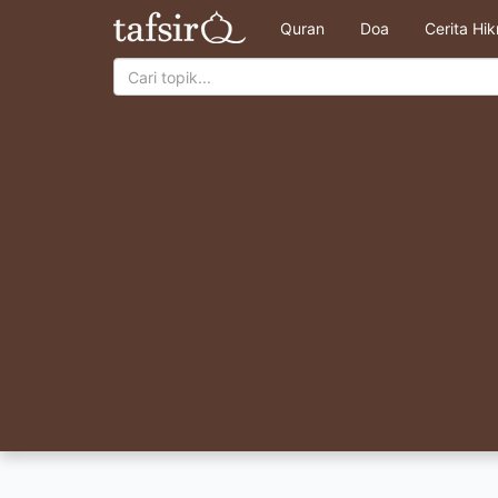
Quran
Doa
Cerita Hi