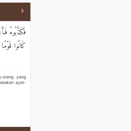
فَكَذَّبُوهُ فَأَن
كَانُوا قَوْمًا 
g-orang yang
stakan ayat-