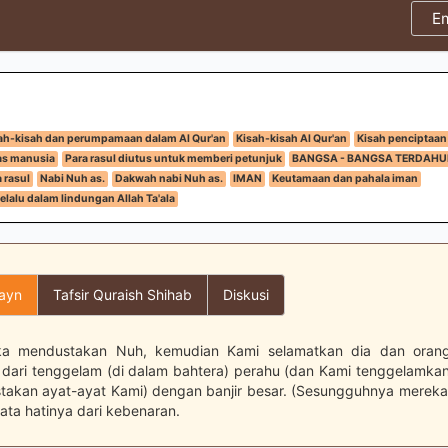
E
ah-kisah dan perumpamaan dalam Al Qur'an
Kisah-kisah Al Qur'an
Kisah penciptaan
tas manusia
Para rasul diutus untuk memberi petunjuk
BANGSA - BANGSA TERDAHU
 rasul
Nabi Nuh as.
Dakwah nabi Nuh as.
IMAN
Keutamaan dan pahala iman
lalu dalam lindungan Allah Ta'ala
layn
Tafsir Quraish Shihab
Diskusi
a mendustakan Nuh, kemudian Kami selamatkan dia dan oran
dari tenggelam (di dalam bahtera) perahu (dan Kami tenggelamka
akan ayat-ayat Kami) dengan banjir besar. (Sesungguhnya merek
ata hatinya dari kebenaran.