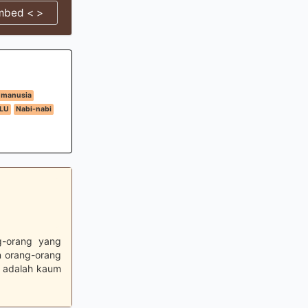
mbed < >
 manusia
LU
Nabi-nabi
g-orang yang
n orang-orang
a adalah kaum