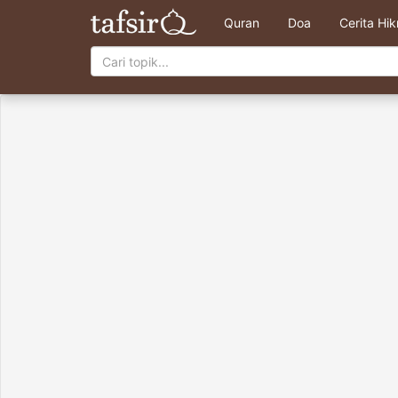
Quran
Doa
Cerita Hi