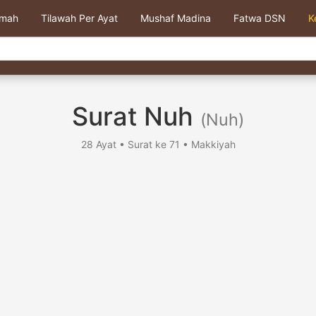
kmah
Tilawah Per Ayat
Mushaf Madina
Fatwa DSN
K
Surat Nuh
(Nuh)
28 Ayat • Surat ke 71 • Makkiyah