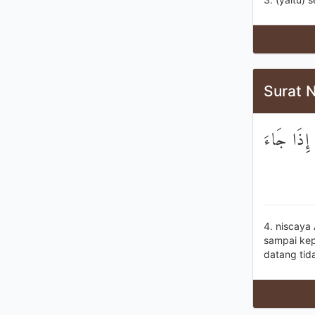
Surat 
يَغْفِرْ لَك
4. niscay
sampai kep
datang tid