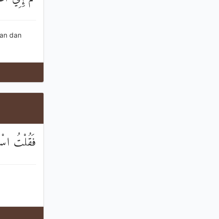
gan dan
َانَ غَفَّارًا