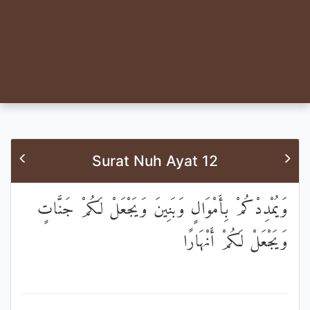
Surat Nuh Ayat 12
وَيُمْدِدْكُمْ بِأَمْوَالٍ وَبَنِينَ وَيَجْعَلْ لَكُمْ جَنَّاتٍ
وَيَجْعَلْ لَكُمْ أَنْهَارًا