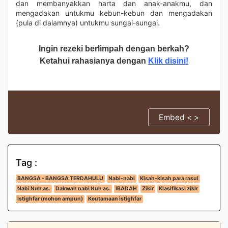
dan membanyakkan harta dan anak-anakmu, dan
mengadakan untukmu kebun-kebun dan mengadakan
(pula di dalamnya) untukmu sungai-sungai.
Ingin rezeki berlimpah dengan berkah?
Ketahui rahasianya dengan
Klik disini!
Embed < >
Tag :
BANGSA - BANGSA TERDAHULU
Nabi-nabi
Kisah-kisah para rasul
Nabi Nuh as.
Dakwah nabi Nuh as.
IBADAH
Zikir
Klasifikasi zikir
Istighfar (mohon ampun)
Keutamaan istighfar