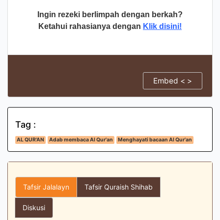
Ingin rezeki berlimpah dengan berkah?
Ketahui rahasianya dengan
Klik disini!
Embed < >
Tag :
AL QUR'AN
Adab membaca Al Qur'an
Menghayati bacaan Al Qur'an
Tafsir Jalalayn
Tafsir Quraish Shihab
Diskusi