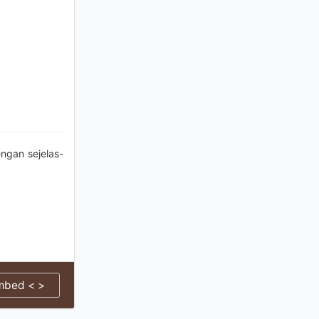
ngan sejelas-
mbed < >