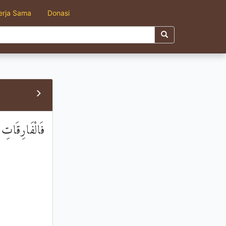
erja Sama
Donasi
فَالْفَارِقَاتِ ف