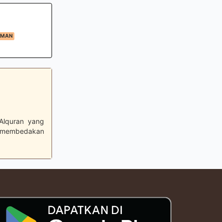
IMAN
Alquran yang
g membedakan