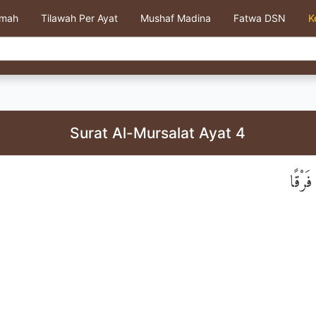
kmah
Tilawah Per Ayat
Mushaf Madina
Fatwa DSN
K
Surat Al-Mursalat Ayat 4
َرْقًا