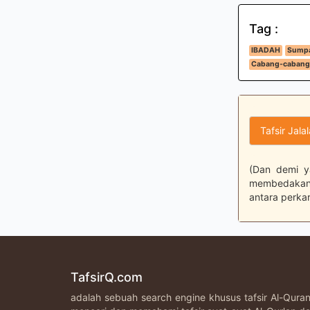
Tag :
IBADAH
Sumpa
Cabang-cabang
Tafsir Jala
(Dan demi y
membedakan 
antara perka
TafsirQ.com
adalah sebuah search engine khusus tafsir Al-Qur