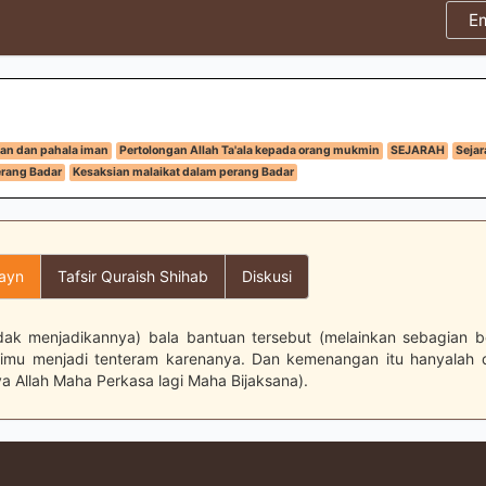
E
an dan pahala iman
Pertolongan Allah Ta'ala kepada orang mukmin
SEJARAH
Sejar
rang Badar
Kesaksian malaikat dalam perang Badar
layn
Tafsir Quraish Shihab
Diskusi
idak menjadikannya) bala bantuan tersebut (melainkan sebagian b
imu menjadi tenteram karenanya. Dan kemenangan itu hanyalah dar
 Allah Maha Perkasa lagi Maha Bijaksana).