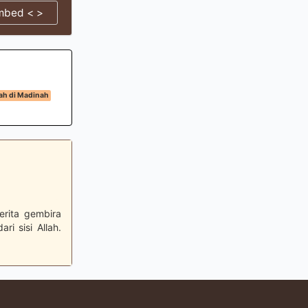
mbed < >
ah di Madinah
erita gembira
i sisi Allah.