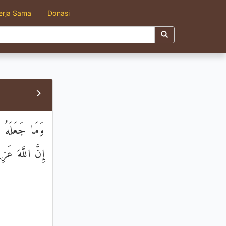
erja Sama
Donasi
وَمَا جَعَلَهُ ا ۚ
إِنَّ اللَّهَ عَز