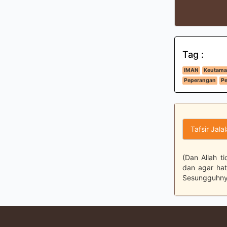
Tag :
IMAN
Keutama
Peperangan
Pe
Tafsir Jala
(Dan Allah t
dan agar hat
Sesungguhnya