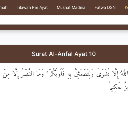
kmah
Tilawah Per Ayat
Mushaf Madina
Fatwa DSN
K
Surat Al-Anfal Ayat 10
للَّهُ إِلَّا بُشْرَىٰ وَلِتَطْمَئِنَّ بِهِ قُلُوبُكُمْ ۚ وَمَا النَّصْرُ إِلَّا مِنْ 
ِيزٌ حَكِيمٌ