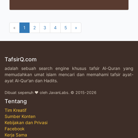
«
1
2
3
4
5
»
TafsirQ.com
adalah sebuah search engine khusus tafsir Al-Quran yang
memudahkan umat islam mencari dan memahami tafsir ayat-
ayat Al-Qur'an dan Hadits.
Dibuat sepenuh ♥ oleh JavanLabs. © 2015-2026
Tentang
Tim Kreatif
Sumber Konten
Kebijakan dan Privasi
Facebook
Kerja Sama