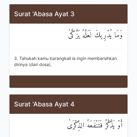
Surat 'Abasa Ayat 3
وَمَا يُدْرِيكَ لَعَلَّهُ يَزَّكَّىٰ
3. Tahukah kamu barangkali ia ingin membersihkan
dirinya (dari dosa),
Surat 'Abasa Ayat 4
أَوْ يَذَّكَّرُ فَتَنْفَعَهُ الذِّكْرَىٰ