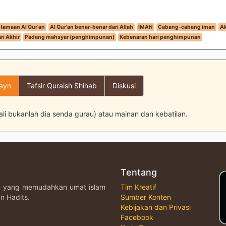
tamaan Al Qur'an
Al Qur'an benar-benar dari Allah
IMAN
Cabang-cabang iman
Ak
ri Akhir
Padang mahsyar (penghimpunan)
Kebenaran hari penghimpunan
layn
Tafsir Quraish Shihab
Diskusi
ali bukanlah dia senda gurau) atau mainan dan kebatilan.
Tentang
an yang memudahkan umat islam
Tim Kreatif
n Hadits.
Sumber Konten
Kebijakan dan Privasi
Facebook