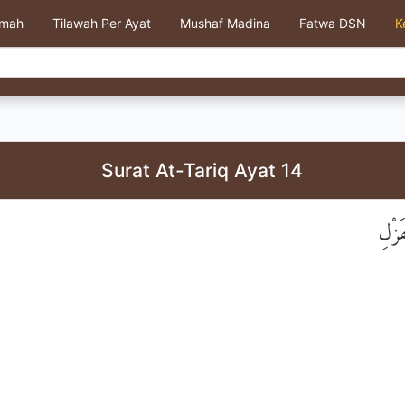
kmah
Tilawah Per Ayat
Mushaf Madina
Fatwa DSN
K
Surat At-Tariq Ayat 14
َزْلِ