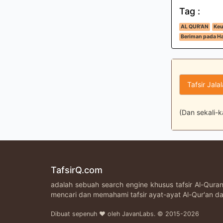
Tag :
AL QUR'AN
Keu
Beriman pada Ha
Tafsir Jala
(Dan sekali-k
TafsirQ.com
adalah sebuah search engine khusus tafsir Al-Qur
mencari dan memahami tafsir ayat-ayat Al-Qur'an da
Dibuat sepenuh ♥ oleh JavanLabs. © 2015-2026