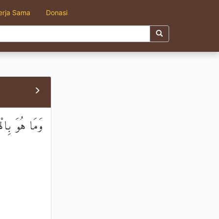
erja Sama
Donasi
وَمَا هُوَ بِالْه