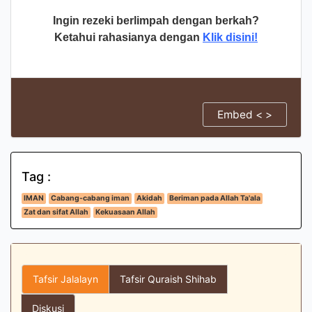
Ingin rezeki berlimpah dengan berkah?
Ketahui rahasianya dengan
Klik disini!
Embed < >
Tag :
IMAN
Cabang-cabang iman
Akidah
Beriman pada Allah Ta'ala
Zat dan sifat Allah
Kekuasaan Allah
Tafsir Jalalayn
Tafsir Quraish Shihab
Diskusi