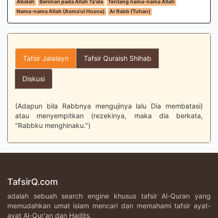
Akidah
Beriman pada Allah Ta'ala
Tentang nama-nama Allah
Nama-nama Allah (Asma'ul Husna)
Ar Rabb (Tuhan)
Tafsir Jalalayn
Tafsir Quraish Shihab
Diskusi
(Adapun bila Rabbnya mengujinya lalu Dia membatasi)
atau menyempitkan (rezekinya, maka dia berkata,
"Rabbku menghinaku.")
TafsirQ.com
adalah sebuah search engine khusus tafsir Al-Quran yang
memudahkan umat islam mencari dan memahami tafsir ayat-
ayat Al-Qur'an dan Hadits.