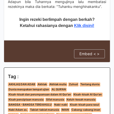
Adapun bila Tuhannya mengujinya lalu membatasi
rezekinya maka dia berkata: "Tuhanku menghinakanku".
Ingin rezeki berlimpah dengan berkah?
Ketahui rahasianya dengan
Klik disini!
Embed < >
Tag :
AKHLAQ DAN ADAB
Akhlak
Akhlak mulia
Zuhud
Tentang dunia
Dunia merupakan tempat ujian
AL QUR'AN
Kisah-kisah dan perumpamaan dalam Al Qur'an
Kisah-kisah Al Qur'an
Kisah penciptaan manusia
Sifat manusia
Keluh-kesah manusia
BANGSA - BANGSA TERDAHULU
Nabi-nabi
Kisah-kisah para rasul
Nabi Adam as.
Tabiat-tabiat manusia
IMAN
Cabang-cabang iman