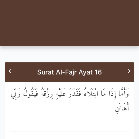
Surat Al-Fajr Ayat 16
وَأَمَّا إِذَا مَا ابْتَلَاهُ فَقَدَرَ عَلَيْهِ رِزْقَهُ فَيَقُولُ رَبِّي
أَهَانَنِ