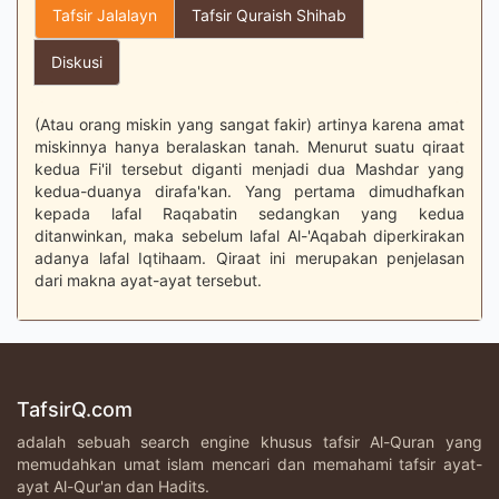
Tafsir Jalalayn
Tafsir Quraish Shihab
Diskusi
(Atau orang miskin yang sangat fakir) artinya karena amat
miskinnya hanya beralaskan tanah. Menurut suatu qiraat
kedua Fi'il tersebut diganti menjadi dua Mashdar yang
kedua-duanya dirafa'kan. Yang pertama dimudhafkan
kepada lafal Raqabatin sedangkan yang kedua
ditanwinkan, maka sebelum lafal Al-'Aqabah diperkirakan
adanya lafal Iqtihaam. Qiraat ini merupakan penjelasan
dari makna ayat-ayat tersebut.
TafsirQ.com
adalah sebuah search engine khusus tafsir Al-Quran yang
memudahkan umat islam mencari dan memahami tafsir ayat-
ayat Al-Qur'an dan Hadits.