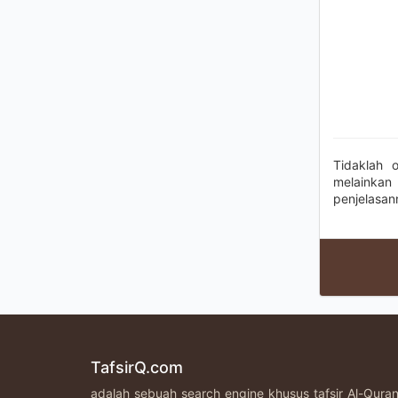
Tidaklah 
melainka
penjelasan
TafsirQ.com
adalah sebuah search engine khusus tafsir Al-Qur