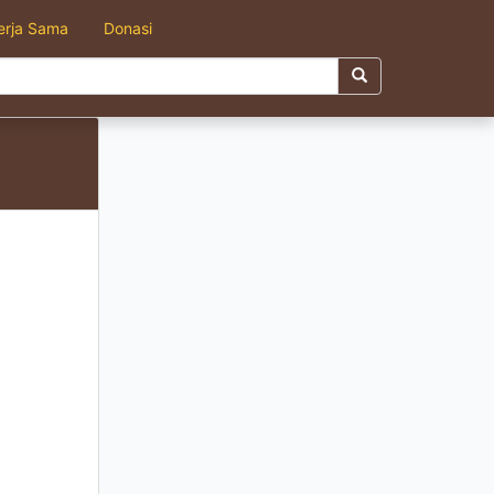
erja Sama
Donasi