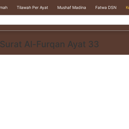
kmah
Tilawah Per Ayat
Mushaf Madina
Fatwa DSN
K
Surat Al-Furqan Ayat 33