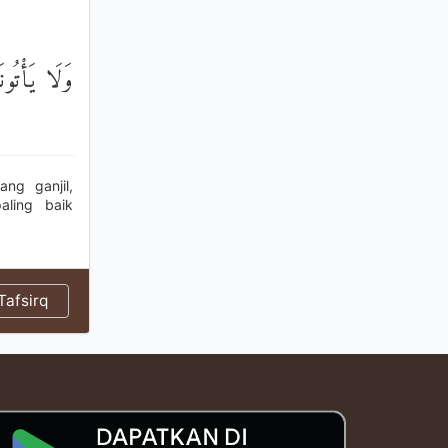
وَلَا يَأْتُون
ng ganjil,
ling baik
afsirq