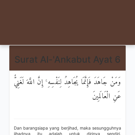
Surat Al-'Ankabut Ayat 6
وَمَنْ جَاهَدَ فَإِنَّمَا يُجَاهِدُ لِنَفْسِهِ ۚ إِنَّ اللَّهَ لَغَنِيٌّ
عَنِ الْعَالَمِينَ
Dan barangsiapa yang berjihad, maka sesungguhnya
jihadnya itu adalah untuk dirinya sendiri.